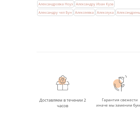
Александровка Ноуэ
Александру Иоан Куза
Александру чел Бун
Алексеевка
Алексеука
Алексэндрен
Доставляем в течении 2
Гарантия свежести
иначе мы заменим бук
часов