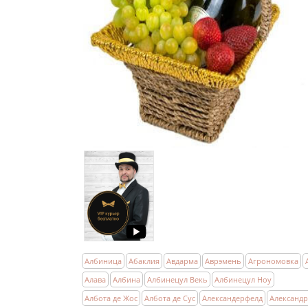
Албиница
Абаклия
Авдарма
Аврэмень
Агрономовка
Алава
Албина
Албинецул Векь
Албинецул Ноу
Албота де Жос
Албота де Сус
Александерфелд
Александ