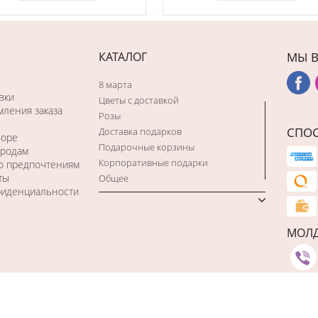
КАТАЛОГ
МЫ В
8 марта
вки
Цветы с доставкой
ления заказа
Розы
СПО
Доставка подарков
боре
Подарочные корзины
ородам
Корпоративные подарки
по предпочтениям
ты
Общее
фиденциальности
МОЛ
Studio Webmaster