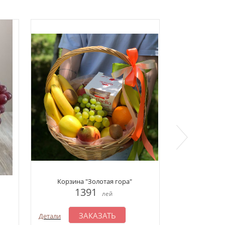
Корзина "Золотая гора"
Корзина "П
1391
1
лей
ЗАКАЗАТЬ
З
Детали
Детали