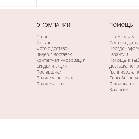
О КОМПАНИИ
ПОМОЩЬ
О нас
Статус заказа
Отзывы
Условия доста
Фото c доставок
Порядок оформ
Видео с доставок
Гарантии
Контактная информация
Помощь в вы
Скидки и акции
Доставка по г
Поставщики
Группировка 
Политика возврата
Способы опла
Политика cookie
Политика кон
Вакансии
Последний раз этот товар
купили 57 минут назад
Copyright © 2026. Все права защищены. Создание сайта - 