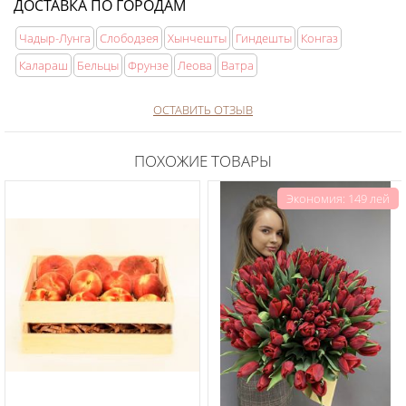
ДОСТАВКА ПО ГОРОДАМ
Чадыр-Лунга
Слободзея
Хынчешты
Гиндешты
Конгаз
Калараш
Бельцы
Фрунзе
Леова
Ватра
ОСТАВИТЬ ОТЗЫВ
ПОХОЖИЕ ТОВАРЫ
Экономия: 149 лей