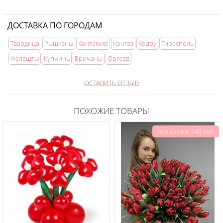
ДОСТАВКА ПО ГОРОДАМ
Твардица
Рышканы
Кантемир
Конгаз
Кодру
Тирасполь
Фалешты
Купчинь
Бричаны
Оргеев
ОСТАВИТЬ ОТЗЫВ
ПОХОЖИЕ ТОВАРЫ
Экономия: 149 лей