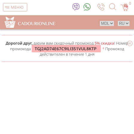
0
МЕНЮ
Дорогой друг,
дарим вам скидочный промокод
5% скидка
! Номер
TGJ2AD74E67C9ILI351VUL8KTP
промокода
*
Промокод
действителен в течение 1 дня