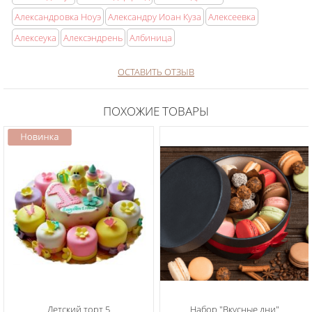
Александровка Ноуэ
Александру Иоан Куза
Алексеевка
Алексеука
Алексэндрень
Албиница
ОСТАВИТЬ ОТЗЫВ
ПОХОЖИЕ ТОВАРЫ
Детский торт 5
Набор "Вкусные дни"