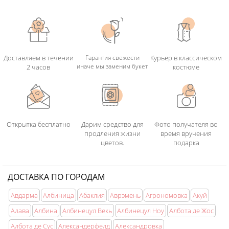
Доставляем в течении
Гарантия свежести
Курьер в классическом
иначе мы заменим букет
2 часов
костюме
Открытка бесплатно
Дарим средство для
Фото получателя во
продления жизни
время вручения
цветов.
подарка
ДОСТАВКА ПО ГОРОДАМ
Авдарма
Албиница
Абаклия
Аврэмень
Агрономовка
Акуй
Алава
Албина
Албинецул Векь
Албинецул Ноу
Албота де Жос
Албота де Сус
Александерфелд
Александровка