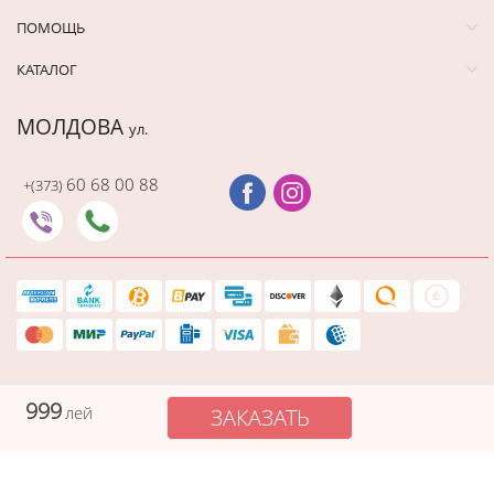
ПОМОЩЬ
КАТАЛОГ
МОЛДОВА
ул.
60 68 00 88
+(373)
Последний раз этот товар
купили 29 минут назад
999
лей
ЗАКАЗАТЬ
Защищенный платеж
Cadourionline сохраняет вашу платежную информацию в
безопасности, а данные вашей карты не видны никому в процессе