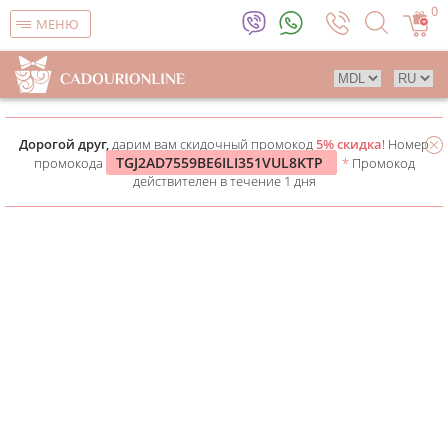
0
МЕНЮ
Дорогой друг,
дарим вам скидочный промокод
5% скидка
! Номер
TGJ2AD7559BE6ILI351VUL8KTP
промокода
*
Промокод
действителен в течение 1 дня