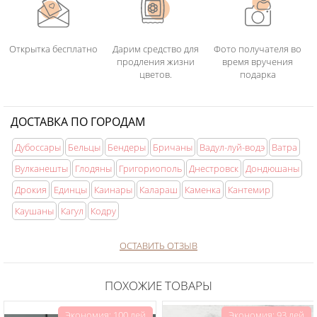
Открытка бесплатно
Дарим средство для
Фото получателя во
продления жизни
время вручения
цветов.
подарка
ДОСТАВКА ПО ГОРОДАМ
Дубоссары
Бельцы
Бендеры
Бричаны
Вадул-луй-водэ
Ватра
Вулканешты
Глодяны
Григориополь
Днестровск
Дондюшаны
Дрокия
Единцы
Каинары
Калараш
Каменка
Кантемир
Каушаны
Кагул
Кодру
ОСТАВИТЬ ОТЗЫВ
ПОХОЖИЕ ТОВАРЫ
Экономия: 100 лей
Экономия: 93 лей