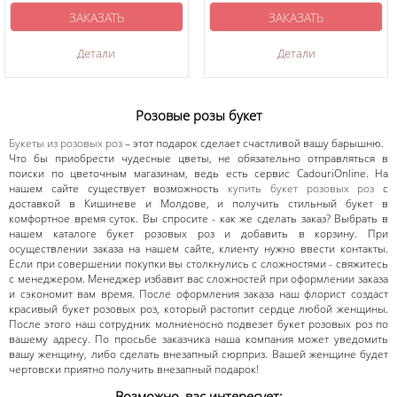
ЗАКАЗАТЬ
ЗАКАЗАТЬ
Детали
Детали
Розовые розы букет
Букеты из розовых роз
– этот подарок сделает счастливой вашу барышню.
Что бы приобрести чудесные цветы, не обязательно отправляться в
поиски по цветочным магазинам, ведь есть сервис CadouriOnline. На
нашем сайте существует возможность
купить букет розовых роз
с
доставкой в Кишиневе и Молдове, и получить стильный букет в
комфортное время суток. Вы спросите - как же сделать заказ? Выбрать в
нашем каталоге букет розовых роз и добавить в корзину. При
осуществлении заказа на нашем сайте, клиенту нужно ввести контакты.
Если при совершении покупки вы столкнулись с сложностями - свяжитесь
с менеджером. Менеджер избавит вас сложностей при оформлении заказа
и сэкономит вам время. После оформления заказа наш флорист создаст
красивый букет розовых роз, который растопит сердце любой женщины.
После этого наш сотрудник молниеносно подвезет букет розовых роз по
вашему адресу. По просьбе заказчика наша компания может уведомить
вашу женщину, либо сделать внезапный сюрприз. Вашей женщине будет
чертовски приятно получить внезапный подарок!
Возможно, вас интересует: