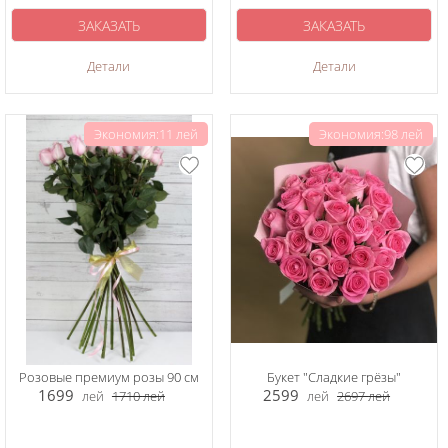
ЗАКАЗАТЬ
ЗАКАЗАТЬ
Детали
Детали
Экономия:11 лей
Экономия:98 лей
Розовые премиум розы 90 см
Букет "Сладкие грёзы"
1699
2599
лей
1710
лей
лей
2697
лей