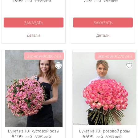
1899
729
лей
1995
лей
лей
767
лей
ЗАКАЗАТЬ
ЗАКАЗАТЬ
Детали
Детали
Экономия:386 лей
Экономия:270 лей
Букет из 101 кустовой розы
Букет из 101 розовой розы
8199
6699
лей
8585
лей
лей
6969
лей