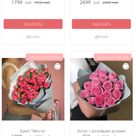
1799
2699
лей
1850
лей
лей
2800
лей
ЗАКАЗАТЬ
ЗАКАЗАТЬ
Детали
Детали
Экономия:96 лей
Экономия:38 лей
Букет "Мечта"
Конус с розовыми розами