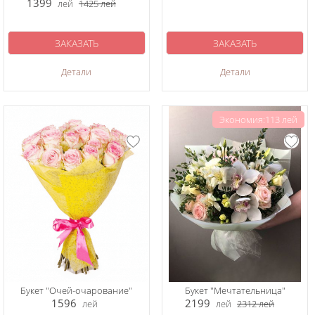
1399
лей
1425
лей
ЗАКАЗАТЬ
ЗАКАЗАТЬ
Детали
Детали
Экономия:113 лей
Букет "Очей-очарование"
Букет "Мечтательница"
1596
2199
лей
лей
2312
лей