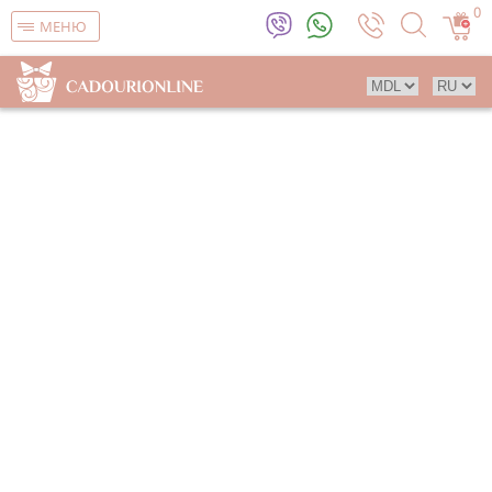
0
МЕНЮ