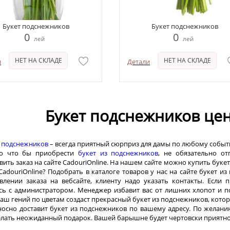
Букет подснежников
Букет подснежников
0
0
лей
лей
НЕТ НА СКЛАДЕ
НЕТ НА СКЛАДЕ
и
Детали
Букет подснежников це
з подснежников
– всегда приятный сюрприз для дамы по любому собы
го что бы приобрести
букет из подснежников
, не обязательно о
вить заказ на сайте CadouriOnline. На нашем сайте можно купить букет
CadouriOnline? Подобрать в каталоге товаров у нас на сайте букет 
влении заказа на вебсайте, клиенту надо указать контакты. Если
сь с администратором. Менеджер избавит вас от лишних хлопот и 
наш гений по цветам создаст прекрасный букет из подснежников, кот
осно доставит букет из подснежников по вашему адресу. По желани
елать неожиданный подарок. Вашей барышне будет чертовски приятн