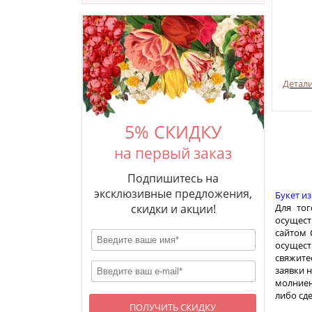
Детал
5% СКИДКУ
на первый заказ
Подпишитесь на
эксклюзивные предложения,
Букет и
Для то
скидки и акции!
осущест
сайтом 
осущест
свяжите
заявки 
молниен
либо сд
ПОЛУЧИТЬ СКИДКУ