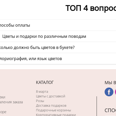
ТОП 4 вопро
пособы оплаты
 Цветы и подарки по различным поводам
олько должно быть цветов в букете?
лориография, или язык цветов
КАТАЛОГ
МЫ В
8 марта
Цветы с доставкой
вки
Розы
ления заказа
Доставка подарков
СПО
Подарочные корзины
боре
Корпоративные подарки