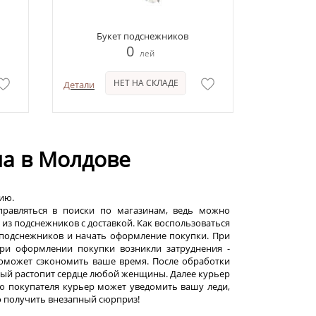
Букет подснежников
0
лей
НЕТ НА СКЛАДЕ
Детали
на в Молдове
тию.
тправляться в поиски по магазинам, ведь можно
 из подснежников с доставкой. Как воспользоваться
из подснежников и начать оформление покупки. При
 при оформлении покупки возникли затруднения -
поможет сэкономить ваше время. После обработки
орый растопит сердце любой женщины. Далее курьер
ю покупателя курьер может уведомить вашу леди,
о получить внезапный сюрприз!