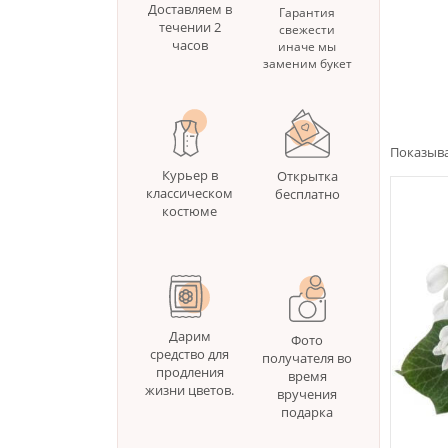
Доставляем в
Гарантия
течении 2
свежести
часов
иначе мы
заменим букет
Показыва
Курьер в
Открытка
классическом
бесплатно
костюме
Дарим
Фото
средство для
получателя во
продления
время
жизни цветов.
вручения
подарка