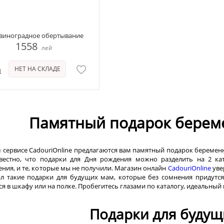
 виноградное обертывание
1558
лей
НЕТ НА СКЛАДЕ
и
Памятный подарок береме
 сервисе CadouriOnline предлагаются вам памятный подарок беременн
естно, что подарки для Дня рождения можно разделить на 2 кат
ения, и те, которые мы не получили. Магазин онлайн
CadouriOnline
уве
л такие подарки для будущих мам, которые без сомнения придутся
ся в шкафу или на полке. Пробегитесь глазами по каталогу, идеальный 
Подарки для будущ