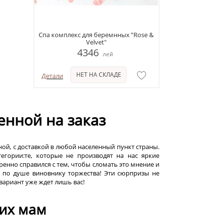
Спа комплекс для беремнных ”Rose &
Velvet"
4346
лей
НЕТ НА СКЛАДЕ
Детали
нной на заказ
ой, с доставкой в любой населенный пункт страны.
егории:те, которые не производят на нас яркие
ренно справился с тем, чтобы сломать это мнение и
 по душе виновнику торжества! Эти сюрпризы не
вариант уже ждет лишь вас!
их мам