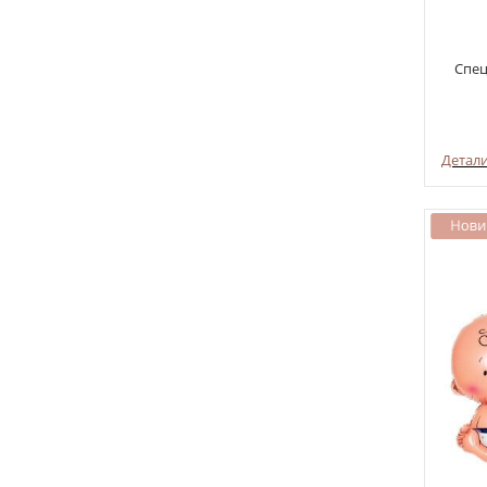
Спец
Детал