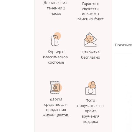
Доставляем в
Гарантия
течении 2
свежести
часов
иначе мы
заменим букет
Показыва
Курьер в
Открытка
классическом
бесплатно
костюме
Дарим
Фото
средство для
получателя во
продления
время
жизни цветов.
вручения
подарка