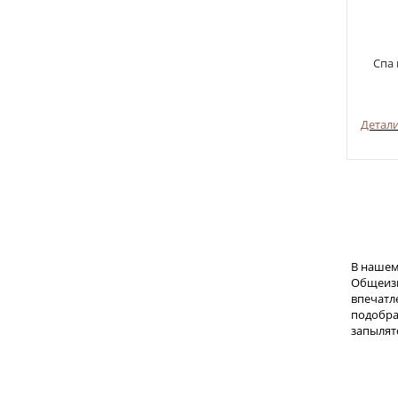
Спа
Детал
В нашем
Общеизв
впечатл
подобра
запылят