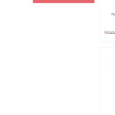
П
Детал