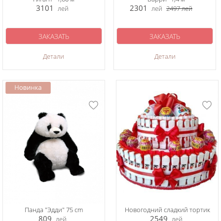
3101
2301
лей
лей
2497
лей
ЗАКАЗАТЬ
ЗАКАЗАТЬ
Детали
Детали
Панда "Эдди" 75 cm
Новогодний сладкий тортик
809
2549
лей
лей