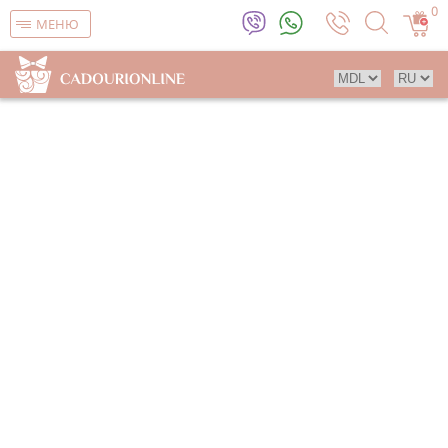
0
МЕНЮ