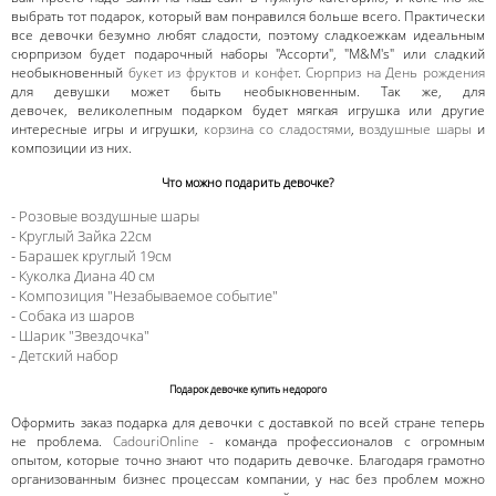
выбрать тот подарок, который вам понравился больше всего. Практически
все девочки безумно любят сладости, поэтому сладкоежкам идеальным
сюрпризом будет подарочный наборы "Ассорти", "M&M's" или сладкий
необыкновенный
букет из фруктов и конфет
.
Сюрприз на День рождения
для девушки может быть необыкновенным. Так же, для
девочек, великолепным подарком будет мягкая игрушка или другие
интересные игры и игрушки,
корзина со сладостями
,
воздушные шары
и
композиции из них.
Что можно подарить девочке?
-
Розовые воздушные шары
-
Круглый Зайка 22см
-
Барашек круглый 19см
-
Куколка Диана 40 см
-
Композиция "Незабываемое событие"
-
Собака из шаров
-
Шарик "Звездочка"
-
Детский набор
Подарок девочке купить недорого
Оформить заказ подарка для девочки с доставкой по всей стране теперь
не проблема.
CadouriOnline
- команда профессионалов с огромным
опытом, которые точно знают что подарить девочке. Благодаря грамотно
организованным бизнес процессам компании, у нас без проблем можно