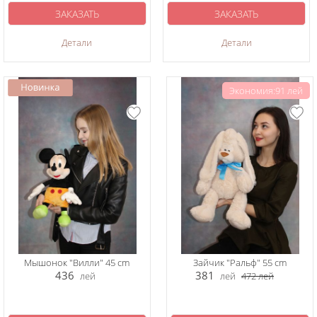
ЗАКАЗАТЬ
ЗАКАЗАТЬ
Детали
Детали
Экономия:91 лей
Мышонок "Вилли" 45 cm
Зайчик "Ральф" 55 cm
436
381
лей
лей
472
лей