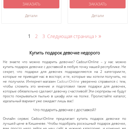
ЗАКАЗАТЬ
ЗАКАЗАТЬ
Детали
Детали
›
»
1
2
3
Следующая страница
Купить подарок девочке недорого
Не знаете что можно подарить девочке? CadouriOnline – у нас можно
купить подарок девочке с доставкой в любую точку нашей республике. Не
секрет, что подарки для девочек подразделяются на 2 категории:те,
которые не приводят нас в восторг, и те, которые мы хотели получить, но
не получили. Интернет-магазин
CadouriOnline
уверенно справился с тем,
чтобы сломить это мнение и подготовил такие подарки для девочек,
которые обязательно сделают девочку счастливой! Эти сюрпризы не будут
просто покрываться пылью в шкафу или на полке. Пролистайте каталог,
идеальный вариант уже ожидает лишь вас!
Что подарить девочке с доставкой?
Онлайн сервис CadouriOnline предлагает купить подарок девочке по
лучшей цене в Кишиневе. Чтобы подобрать роскошный подарок девочке,
вам просто надо зайти на наш сайт в нужную категорию, и конечно же