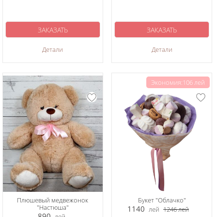
ЗАКАЗАТЬ
ЗАКАЗАТЬ
Детали
Детали
Экономия:106 лей
Плюшевый медвежонок
Букет "Облачко"
"Настюша"
1140
лей
1246
лей
890
лей