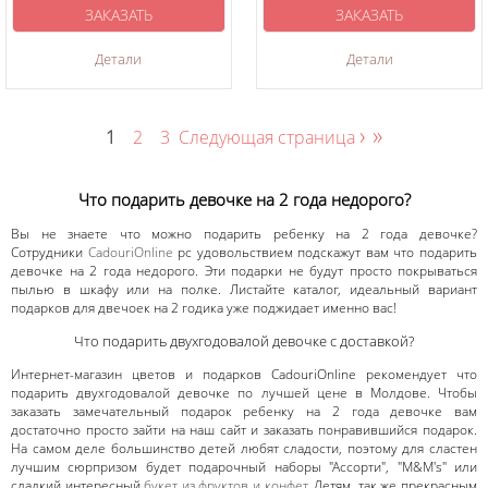
ЗАКАЗАТЬ
ЗАКАЗАТЬ
Детали
Детали
›
»
1
2
3
Следующая страница
Что подарить девочке на 2 года недорого?
Вы не знаете что можно подарить ребенку на 2 года девочке?
Сотрудники
CadouriOnline
рс удовольствием подскажут вам что подарить
девочке на 2 года недорого. Эти подарки не будут просто покрываться
пылью в шкафу или на полке. Листайте каталог, идеальный вариант
подарков для двечоек на 2 годика уже поджидает именно вас!
Что подарить двухгодовалой девочке с доставкой?
Интернет-магазин цветов и подарков CadouriOnline рекомендует что
подарить двухгодовалой девочке по лучшей цене в Молдове. Чтобы
заказать замечательный подарок ребенку на 2 года девочке вам
достаточно просто зайти на наш сайт и заказать понравившийся подарок.
На самом деле большинство детей любят сладости, поэтому для сластен
лучшим сюрпризом будет подарочный наборы "Ассорти", "M&M's" или
сладкий интересный
букет из фруктов и конфет
. Детям, так же прекрасным