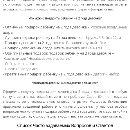
сюрпризом, будет мягкая игрушка или прочие захватывающие игры и
игрушки,
корзина со сладостями
,
воздушные шары
и фигуры из них.
Что можно подарить ребенку на 2 года девочке?
- Отличный подарок ребенку на 2 года девочке –
Розовые воздушные
шары
- Лучшие подарки ребенку на 2 года девочке –
Круглый Зайка 22см
- Подарок девочке на 2 года купить
Барашек круглый 19см
- Подарок девочке на 2 года купить
Куколка Диана 40 см
- Оригинальный подарок подарок ребенку на 2 года девочке –
Композиция "Незабываемое событие"
-
Собака из шаров
-
Шарик "Звездочка"
- Креативные подарки ребенку на 2 года девочке –
Детский набор
Что подарить ребенку на 2 года девочке в Кишиневе?
Оформить покупку подарка для девочки на 2 года с доставкой в любую
точку страны в настоящий момент не проблема.
CadouriOnline
- команда
специалистов с колоссальным опытом на рынке Молдовы. Вследствие
правильно созданной работе и отличным условиям, у нас без особых
вопросов можно купить подарки ребенку на 2 года девочке с доставкой на
дом при существующих, специально для вас выгодных методах оплаты.
Список Часто задаваемых Вопросов и Ответов