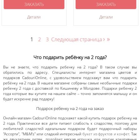
ЗАКАЗАТЬ
ЗАКАЗАТЬ
Детали
Детали
›
»
1
2
3
Следующая страница
Что подарить ребёнку на 2 года?
Вы не знаете, что подарить ребенку на 2 года? В таком случае вы
обратились по адресу. Специалисты интернет магазина цветов и
подарков CadouriOnline, с удовольствием подскажут вам что подарить
ребёнку на 2 года. В нашем магазине собраны самые необычные подарки
ребенку 2 года с доставкой по Кишиневу и Молдове. Подарки ребенку 2
года которые вы купите на нашем сайте – точно запомнятся малышу и он
будет искренне рад подарку!
Подарок ребенку на 2 года на заказ
Онлайн магазин CadouriOnline подскажет какой купить подарок ребенку на
2 года. Практически все дети питают слабость к сладостям, поэтому для
любителей сладостей идеальным подарком будет подарочный наборы
"Ассорти", "M&M's" или сладкий интересный
букет из фруктов и конфет
. Так
же двухлетним детям подойдет мягкая игрушка или другие креативные