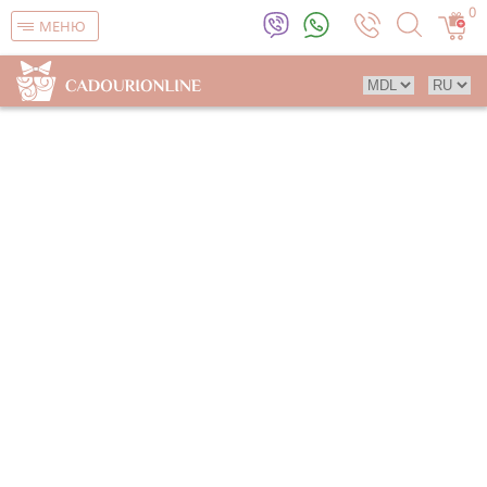
0
МЕНЮ