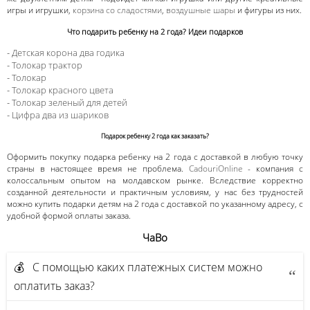
игры и игрушки,
корзина со сладостями
,
воздушные шары
и фигуры из них.
Что подарить ребенку на 2 года? Идеи подарков
-
Детская корона два годика
-
Толокар трактор
-
Толокар
-
Толокар красного цвета
-
Толокар зеленый для детей
-
Цифра два из шариков
Подарок ребенку 2 года как заказать?
Оформить покупку подарка ребенку на 2 года с доставкой в любую точку
страны в настоящее время не проблема.
CadouriOnline
- компания с
колоссальным опытом на молдавском рынке. Вследствие корректно
созданной деятельности и практичным условиям, у нас без трудностей
можно купить подарки детям на 2 года с доставкой по указанному адресу, с
удобной формой оплаты заказа.
ЧаВо
💰 С помощью каких платежных систем можно
оплатить заказ?