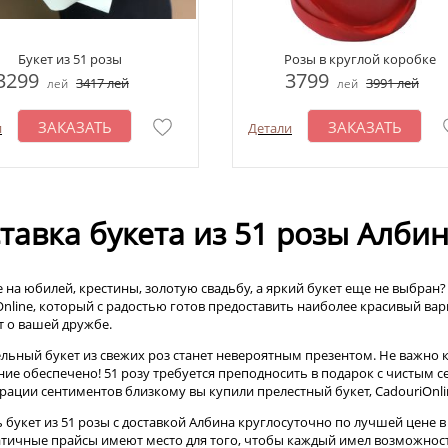
Букет из 51 розы
Розы в круглой коробке
3299
3799
3417
лей
3991
лей
лей
лей
ЗАКАЗАТЬ
ЗАКАЗАТЬ
и
Детали
тавка букета из 51 розы Алби
е на юбилей, крестины, золотую свадьбу, а яркий букет еще не выбран
nline, который с радостью готов предоставить наиболее красивый вари
т о вашей дружбе.
льный букет из свежих роз станет невероятным презентом. Не важно к
ние обеспечено! 51 розу требуется преподносить в подарок с чистым с
рации сентиментов близкому вы купили прелестный букет, CadouriOnli
ь букет из 51 розы с доставкой Албина круглосуточно по лучшей цене в
тичные прайсы имеют место для того, чтобы каждый имел возможност