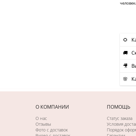
человек
🌻 К
🚚 Ск
🎥 В
🌸 К
О КОМПАНИИ
ПОМОЩЬ
О нас
Статус заказа
Отзывы
Условия доста
Фото c доставок
Порядок оформ
Видео с доставок
Гарантии