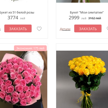
Букет из 51 белой розы
Букет "Мои симпатии"
3774
2999
3162
лей
лей
лей
ЗАКАЗАТЬ
ЗАКАЗАТЬ
и
Детали
Экономия: 175 лей