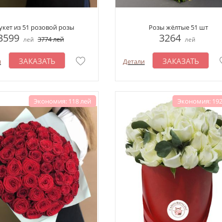
укет из 51 розовой розы
Розы жёлтые 51 шт
3599
3264
3774
лей
лей
лей
ЗАКАЗАТЬ
ЗАКАЗАТЬ
и
Детали
Экономия: 118 лей
Экономия: 192