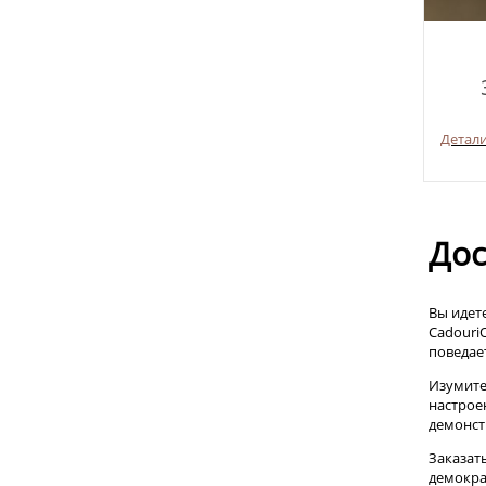
Детал
Дос
Вы идет
CadouriO
поведае
Изумите
настрое
демонст
Заказат
демокра