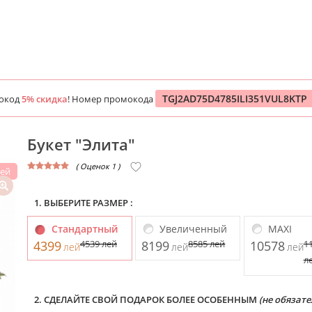
TGJ2AD75D4785ILI351VUL8KTP
мокод
5% скидка
! Номер промокода
Букет "Элита"
( Оценок 1 )
лей
1. ВЫБЕРИТЕ РАЗМЕР :
Стандартный
Увеличенный
MAXI
4399
4539
лей
8199
8585
лей
10578
1
лей
лей
лей
л
2. СДЕЛАЙТЕ СВОЙ ПОДАРОК БОЛЕЕ ОСОБЕННЫМ
(не обязате