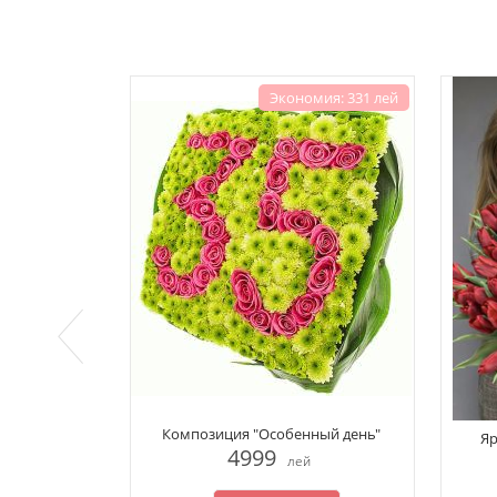
Экономия: 331 лей
Композиция "Особенный день"
Яр
4999
лей