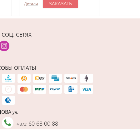
ЗАКАЗАТЬ
З
Детали
Детали
 СОЦ. СЕТЯХ
СОБЫ ОПЛАТЫ
ДОВА
ул.
60 68 00 88
+(373)