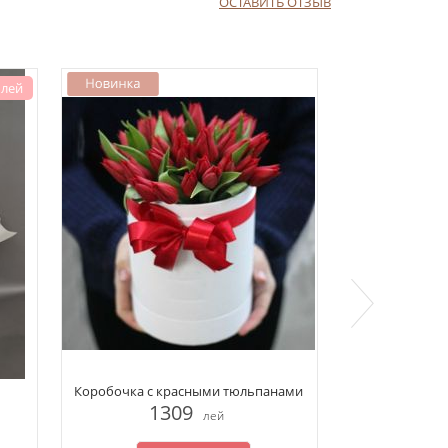
ОСТАВИТЬ ОТЗЫВ
 лей
Коробочка с красными тюльпанами
Букет 
1309
1
лей