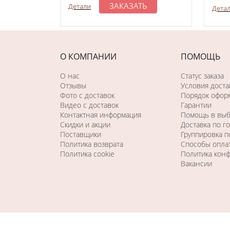
ЗАКАЗАТЬ
Детали
Дета
О КОМПАНИИ
ПОМОЩЬ
О нас
Статус заказа
Отзывы
Условия доста
Фото c доставок
Порядок оформ
Видео с доставок
Гарантии
Контактная информация
Помощь в вы
Скидки и акции
Доставка по г
Поставщики
Группировка 
Политика возврата
Способы опла
Политика cookie
Политика кон
Вакансии
Последний раз этот товар
купили 18 минут назад