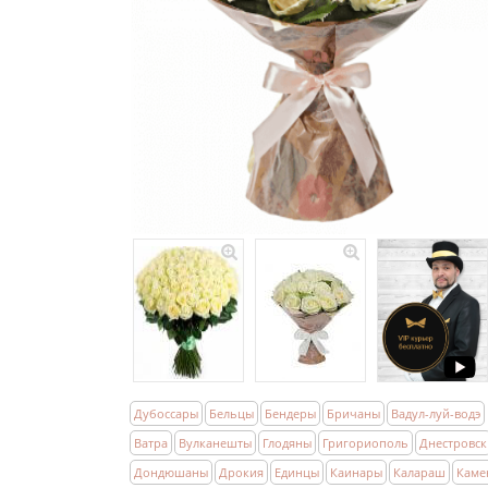
Дубоссары
Бельцы
Бендеры
Бричаны
Вадул-луй-водэ
Ватра
Вулканешты
Глодяны
Григориополь
Днестровск
Дондюшаны
Дрокия
Единцы
Каинары
Калараш
Каме