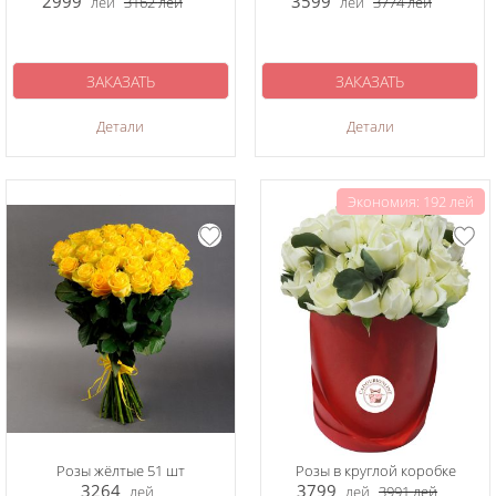
2999
3599
лей
3162
лей
лей
3774
лей
ЗАКАЗАТЬ
ЗАКАЗАТЬ
Детали
Детали
Экономия: 192 лей
Розы жёлтые 51 шт
Розы в круглой коробке
3264
3799
лей
лей
3991
лей