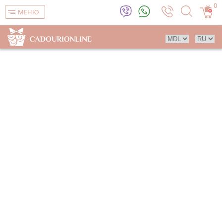
0
МЕНЮ