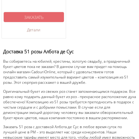
ЗАКАЗАТЬ
Детали
Доставка 51 розы Албота де Сус
Вы собираетесь на юбилей, крестины, золотую свадьбу, а праздничный
букет цветов пока не заказан? В данном случае вам придет на помощь
онлайн магазин CadouriOnline, который с удовольствием готов
предоставить самый изумительный вариант цветов – композиция из 51
розы. Этот сюрприз расскажет о вашей дружбе.
Оригинальный букет из свежих роз станет запоминающимся подарком. Все
равно кому подарить данный букет из роз - прекрасное расположение духа
обеспечено! Композицию из 51 розы требуется преподносить в подарок с
чистым сердцем и с добрыми помыслами. В случае если для
демонстрации эмоций дорогому человеку вы заказали обворожительный
букет ярких цветов, наша компания постоянно в вашем распоряжении.
Заказать 51 роза с доставкой Албота де Сус в любое время суток по
лучшей цене в РМ – это выделяет нас среди конкурентов. Наши
невысокие тарифы имеют место для того, чтобы любой имел возможность