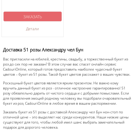
ЗАКАЗАТЬ
Детали
Доставка 51 розы Александру чел Бун
Вас пригласили на юбилей, крестины, свадьбу, а торжественный букет из
роз до сих пор не заказан? В этом случае вас спасет онлайн сервис
CadouriOnline, который готов предоставить наиболее чудесный букет
цветов – букет из 51 розы. Такой букет цветов расскажет о ваших чувствах.
Роскошный букет цветов является ярким презентом. Не важно кому
вручить данный букет из роз - отличное настроение гарантированно! 51
розу обязательно дарить от чистого сердца и с добрыми помыслами. Если
для проявления эмоций родному человеку вы подобрали очаровательный
букет из роз, CadouriOnline в любое время в вашем распоряжении.
Заказать букет из 51 розы с доставкой Александру чел Бун нон-стоп по
отличной цене – это выделяет нас среди конкурентов. Наши низкие цены
существуют для того, чтобы любой имел шанс выбрать замечательный
подарок для дорогого человека.