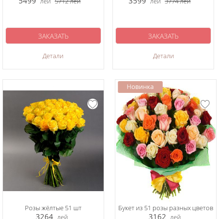
5499
3599
лей
5712
лей
лей
3774
лей
ЗАКАЗАТЬ
ЗАКАЗАТЬ
Детали
Детали
Розы жёлтые 51 шт
Букет из 51 розы разных цветов
3264
3162
лей
лей