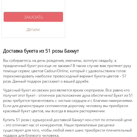
ЗАКАЗАТЬ
Детали
Доставка букета из 51 розы Бахмут
Вы собираетесь на день рождения, именины, золотую свадьбу, а
праздничный букет роз еще не заказан? В таком случае вам протянет руку
помощи сервис цветов CadouriOnline, который с удовольствием готов
порекомендовать наиболее превосходный вариант букета цветов – 51
роза. Данный подарок расскажет о вашей дружбе.
Чудесный букет из свежих роз является ярким сюрпризом. Все равно кто
получит этот букет - отличное расположение духа обеспечено! Букет из 51
розы требуется презентовать с чистым сердцем и с благими намерениями.
Если для демонстрации сентиментов дорогому человеку вы приобрели
красивый букет цветов, мы всегда в вашем распоряжении.
Купить 51 роза с курьерской доставкой Бахмут нон-стоп по отличной цене
– это отличает нас от конкурентов. Наши приемлемые расценки
существуют для того, чтобы любой имел шанс приобрести пленительный
подарок для близкого человека.