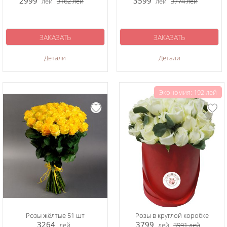
2999
3599
лей
3162
лей
лей
3774
лей
ЗАКАЗАТЬ
ЗАКАЗАТЬ
Детали
Детали
Экономия: 192 лей
Розы жёлтые 51 шт
Розы в круглой коробке
3264
3799
лей
лей
3991
лей