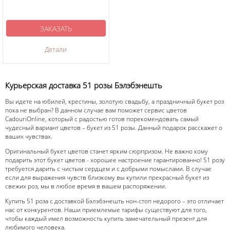
ЗАКАЗАТЬ
Детали
Курьерская доставка 51 розы Бэлэбэнешть
Вы идете на юбилей, крестины, золотую свадьбу, а праздничный букет роз
пока не выбран? В данном случае вам поможет сервис цветов
CadouriOnline, который с радостью готов порекомендовать самый
чудесный вариант цветов – букет из 51 розы. Данный подарок расскажет о
ваших чувствах.
Оригинальный букет цветов станет ярким сюрпризом. Не важно кому
подарить этот букет цветов - хорошее настроение гарантированно! 51 розу
требуется дарить с чистым сердцем и с добрыми помыслами. В случае
если для выражения чувств близкому вы купили прекрасный букет из
свежих роз, мы в любое время в вашем распоряжении.
Купить 51 роза с доставкой Бэлэбэнешть нон-стоп недорого – это отличает
нас от конкурентов. Наши приемлемые тарифы существуют для того,
чтобы каждый имел возможность купить замечательный презент для
любимого человека.