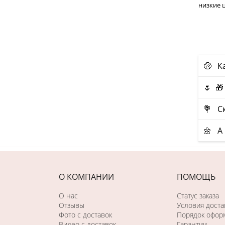
низкие 
🤑 К
🌷 
💐 Ск
🌼 А 
О КОМПАНИИ
ПОМОЩЬ
О нас
Статус заказа
Отзывы
Условия доста
Фото c доставок
Порядок оформ
Видео с доставок
Гарантии