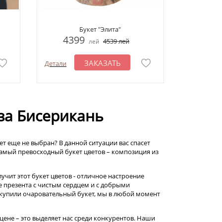
Букет "Элита"
4399
4539
лей
лей
ЗАКАЗАТЬ
Детали
оза Бисерикань
т еще не выбран? В данной ситуации вас спасет
самый превосходный букет цветов – композиция из
чит этот букет цветов - отличное настроение
 презента с чистым сердцем и с добрыми
 купили очаровательный букет, мы в любой момент
цене – это выделяет нас среди конкурентов. Наши