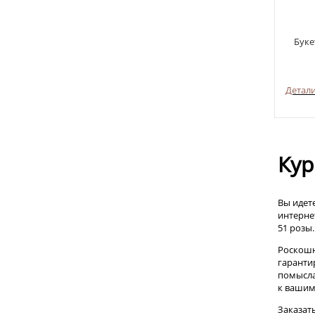
Буке
Детал
Кур
Вы идет
интерне
51 розы
Роскошн
гаранти
помысла
к вашим
Заказат