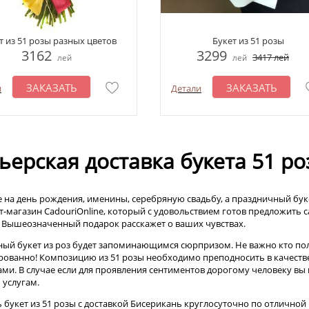
т из 51 розы разных цветов
Букет из 51 розы
3162
3299
3417
лей
лей
лей
ЗАКАЗАТЬ
ЗАКАЗАТЬ
и
Детали
ьерская доставка букета 51 р
е на день рождения, именины, серебряную свадьбу, а праздничный буке
т-магазин CadouriOnline, который с удовольствием готов предложить 
. Вышеозначенный подарок расскажет о ваших чувствах.
ый букет из роз будет запоминающимся сюрпризом. Не важно кто полу
рованно! Композицию из 51 розы необходимо преподносить в качестве
ми. В случае если для проявления сентиментов дорогому человеку вы
 услугам.
ь букет из 51 розы с доставкой Бисерикань круглосуточно по отличной 