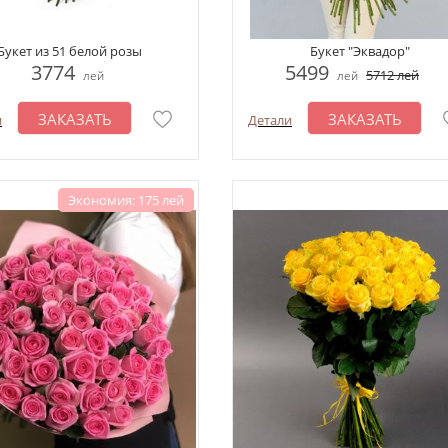
Букет из 51 белой розы
Букет "Эквадор"
3774
5499
5712
лей
лей
лей
ЗАКАЗАТЬ
ЗАКАЗАТЬ
и
Детали
Экономия: 175 лей