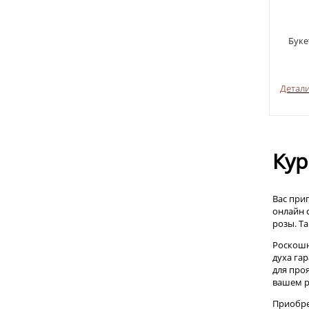
Буке
Детал
Кур
Вас при
онлайн 
розы. Т
Роскошн
духа га
для про
вашем р
Приобре