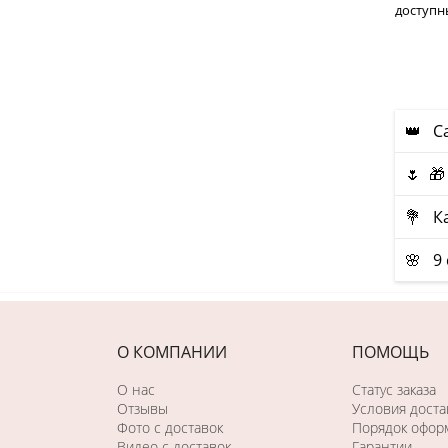
доступн
👑 С
🌷 
💐 К
🌸 9 
О КОМПАНИИ
ПОМОЩЬ
О нас
Статус заказа
Отзывы
Условия доста
Фото c доставок
Порядок оформ
Видео с доставок
Гарантии