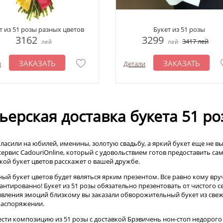
т из 51 розы разных цветов
Букет из 51 розы
3162
3299
3417
лей
лей
лей
ЗАКАЗАТЬ
ЗАКАЗАТЬ
и
Детали
ьерская доставка букета 51 р
гласили на юбилей, именины, золотую свадьбу, а яркий букет еще не в
сервис CadouriOnline, который с удовольствием готов предоставить са
акой букет цветов расскажет о вашей дружбе.
ый букет цветов будет являться ярким презентом. Все равно кому вруч
рантированно! Букет из 51 розы обязательно презентовать от чистого 
явления эмоций близкому вы заказали обворожительный букет из свежих
аспоряжении.
сти композицию из 51 розы с доставкой Брэвичень нон-стоп недорого 