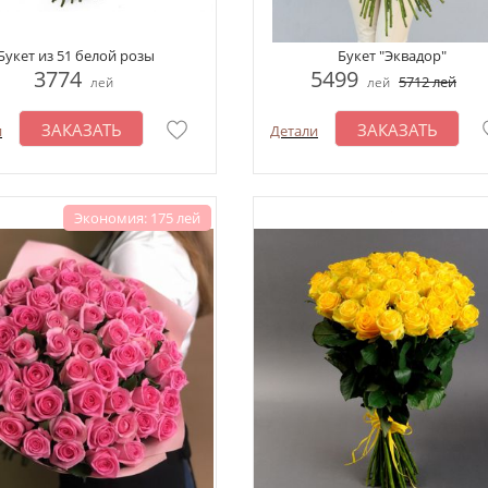
Букет из 51 белой розы
Букет "Эквадор"
3774
5499
5712
лей
лей
лей
ЗАКАЗАТЬ
ЗАКАЗАТЬ
и
Детали
Экономия: 175 лей