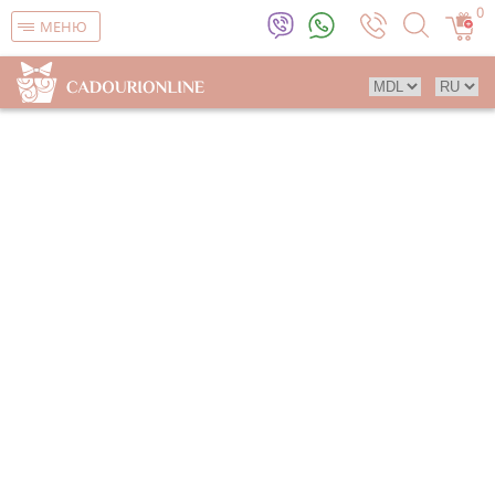
0
МЕНЮ