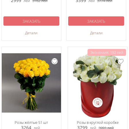
2999
3599
лей
3162
лей
лей
3774
лей
ЗАКАЗАТЬ
ЗАКАЗАТЬ
Детали
Детали
Экономия: 192 лей
Розы жёлтые 51 шт
Розы в круглой коробке
3264
3799
лей
лей
3991
лей