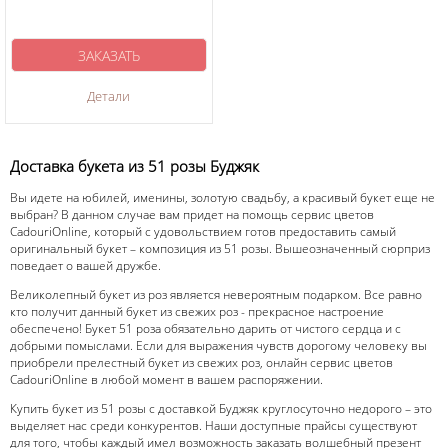
ЗАКАЗАТЬ
Детали
Доставка букета из 51 розы Буджяк
Вы идете на юбилей, именины, золотую свадьбу, а красивый букет еще не
выбран? В данном случае вам придет на помощь сервис цветов
CadouriOnline, который с удовольствием готов предоставить самый
оригинальный букет – композиция из 51 розы. Вышеозначенный сюрприз
поведает о вашей дружбе.
Великолепный букет из роз является невероятным подарком. Все равно
кто получит данный букет из свежих роз - прекрасное настроение
обеспечено! Букет 51 роза обязательно дарить от чистого сердца и с
добрыми помыслами. Если для выражения чувств дорогому человеку вы
приобрели прелестный букет из свежих роз, онлайн сервис цветов
CadouriOnline в любой момент в вашем распоряжении.
Купить букет из 51 розы с доставкой Буджяк круглосуточно недорого – это
выделяет нас среди конкурентов. Наши доступные прайсы существуют
для того, чтобы каждый имел возможность заказать волшебный презент