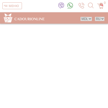
0
МЕНЮ