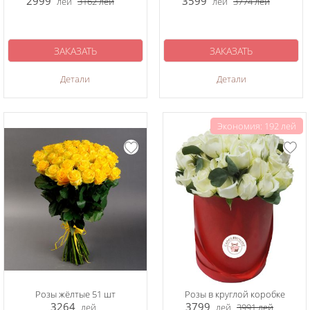
2999
3599
лей
3162
лей
лей
3774
лей
ЗАКАЗАТЬ
ЗАКАЗАТЬ
Детали
Детали
Экономия: 192 лей
Розы жёлтые 51 шт
Розы в круглой коробке
3264
3799
лей
лей
3991
лей