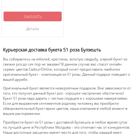
ЗАКАЗАТЬ
Детали
Курьерская доставка букета 51 роза Булэешть
Вы собираетесь на юбилей, крестины, золотую свадьбу, а яркий букет из
свежих роз до сих пор не заказан? В данном случае вас спасет онлайн
сервис цветов CadouriOnline, который хочет предоставить наиболее
оригинальный букет – композиция из 51 розы. Данный подарок поведает о
вашей дружбе.
Оригинальный букет является невероятным подарком. Вне зависимости от
того, кто получит данный букет роз - хорошее настроение обеспечено!
Букет 51 роза надо дарить с чистым сердцем и с хорошими намерениями.
Если для выражения сентиментов родному человеку вы приобрели
обворожительный букет ярких цветов, наша компания в любой момент в
вашем распоряжении.
Приобрести букет из 51 розы с доставкой Булэешть в любое время суток
по лучшей цене в Республике Молдова – это отличает нас от конкурентов.
Наши доступные расценки имеют место для того, чтобы каждый имел