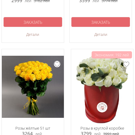
2999
3599
лей
3162
лей
лей
3774
лей
ЗАКАЗАТЬ
ЗАКАЗАТЬ
Детали
Детали
Экономия: 192 лей
Розы жёлтые 51 шт
Розы в круглой коробке
3264
3799
лей
лей
3991
лей