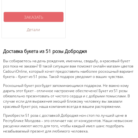
ЗАКАЗАТЬ
Детали
Доставка букета из 51 розы Доброджя
Вы собираетесь на день рождения, именины, свадьбу, а красивый букет
роз пока не заказан? В такой ситуации вам поможет онлайн магазин цветов
CadouriOnline, который хочет предоставить наиболее роскошный вариант
букета – букет из 51 розы. Такой подарок уведомит о ваших чувствах.
Роскошный букет роз будет запоминающимся подарком. Не важно кому
дарить этот букет - отличное настроение обеспечено! Букет из 51 розы
обязательно презентовать от чистого сердца и с добрыми помыслами. В
случае если для выражения эмоций близкому человеку вы заказали
красивый букет роз, наша компания всегда в вашем распоряжении.
Приобрести 51 роза с доставкой Доброджя нон-стоп по лучшей цене в
Республике Молдова – это отличает нас от конкурентов. Наши невысокие
расценки имеют место для того, чтобы каждый имел шанс подобрать
незабываемый презент для любимого человека.