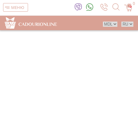
0
МЕНЮ