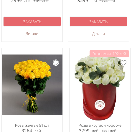
2999
3599
лей
3162
лей
лей
3774
лей
ЗАКАЗАТЬ
ЗАКАЗАТЬ
Детали
Детали
Экономия: 192 лей
Розы жёлтые 51 шт
Розы в круглой коробке
3264
3799
лей
лей
3991
лей