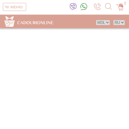
0
МЕНЮ