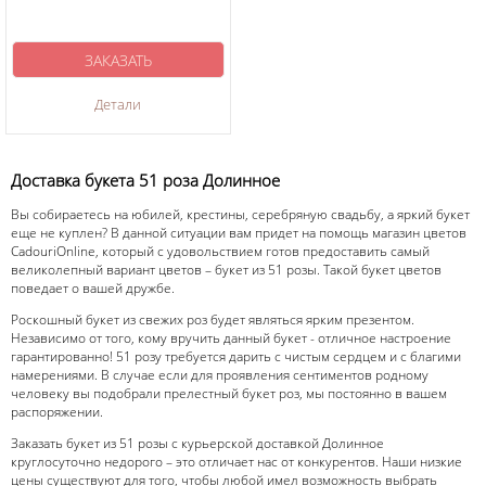
ЗАКАЗАТЬ
Детали
Доставка букета 51 роза Долинное
Вы собираетесь на юбилей, крестины, серебряную свадьбу, а яркий букет
еще не куплен? В данной ситуации вам придет на помощь магазин цветов
CadouriOnline, который с удовольствием готов предоставить самый
великолепный вариант цветов – букет из 51 розы. Такой букет цветов
поведает о вашей дружбе.
Роскошный букет из свежих роз будет являться ярким презентом.
Независимо от того, кому вручить данный букет - отличное настроение
гарантированно! 51 розу требуется дарить с чистым сердцем и с благими
намерениями. В случае если для проявления сентиментов родному
человеку вы подобрали прелестный букет роз, мы постоянно в вашем
распоряжении.
Заказать букет из 51 розы с курьерской доставкой Долинное
круглосуточно недорого – это отличает нас от конкурентов. Наши низкие
цены существуют для того, чтобы любой имел возможность выбрать