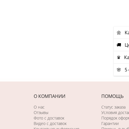
🌼 К
🚚 Ц
♛ Ка
🌸 5 
О КОМПАНИИ
ПОМОЩЬ
О нас
Статус заказа
Отзывы
Условия доста
Фото c доставок
Порядок оформ
Видео с доставок
Гарантии
Контактная информация
Помощь в вы