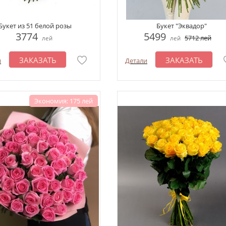
Букет из 51 белой розы
Букет "Эквадор"
3774
5499
5712
лей
лей
лей
ЗАКАЗАТЬ
ЗАКАЗАТЬ
и
Детали
Экономия: 175 лей