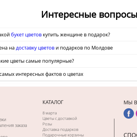
Интересные вопросы
акой
букет цветов
купить женщине в подарок?
ена на
доставку цветов
и подарков по Молдове
кие цветы самые популярные?
самых интересных фактов о цветах
КАТАЛОГ
МЫ В
8 марта
Цветы с доставкой
вки
Розы
ления заказа
Доставка подарков
СПО
Подарочные корзины
боре