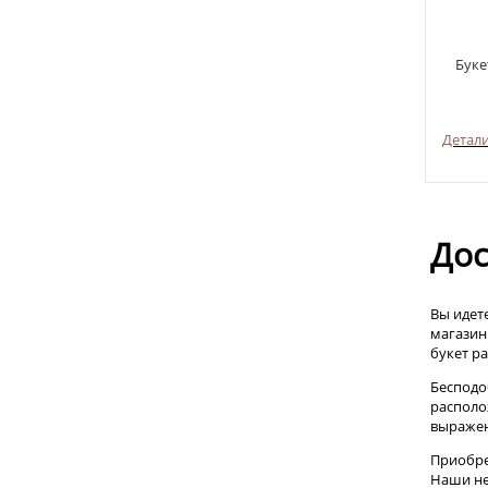
Буке
Детал
Дос
Вы идете
магазин
букет ра
Бесподо
располо
выражен
Приобре
Наши не