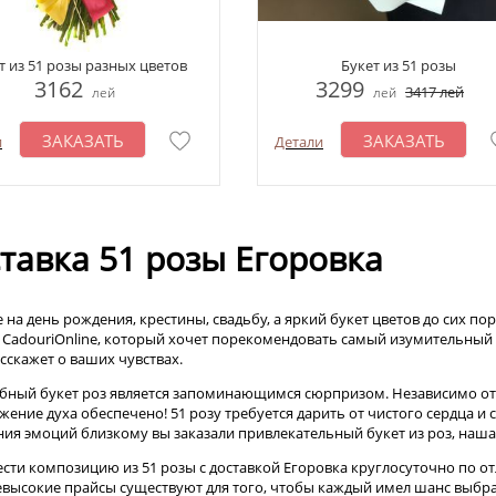
т из 51 розы разных цветов
Букет из 51 розы
3162
3299
3417
лей
лей
лей
ЗАКАЗАТЬ
ЗАКАЗАТЬ
и
Детали
тавка 51 розы Егоровка
 на день рождения, крестины, свадьбу, а яркий букет цветов до сих по
 CadouriOnline, который хочет порекомендовать самый изумительный
сскажет о ваших чувствах.
бный букет роз является запоминающимся сюрпризом. Независимо от то
жение духа обеспечено! 51 розу требуется дарить от чистого сердца и 
ия эмоций близкому вы заказали привлекательный букет из роз, наш
сти композицию из 51 розы с доставкой Егоровка круглосуточно по отл
высокие прайсы существуют для того, чтобы каждый имел шанс выбра