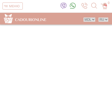
0
МЕНЮ