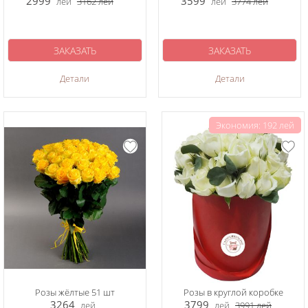
2999
3599
лей
3162
лей
лей
3774
лей
ЗАКАЗАТЬ
ЗАКАЗАТЬ
Детали
Детали
Экономия: 192 лей
Розы жёлтые 51 шт
Розы в круглой коробке
3264
3799
лей
лей
3991
лей