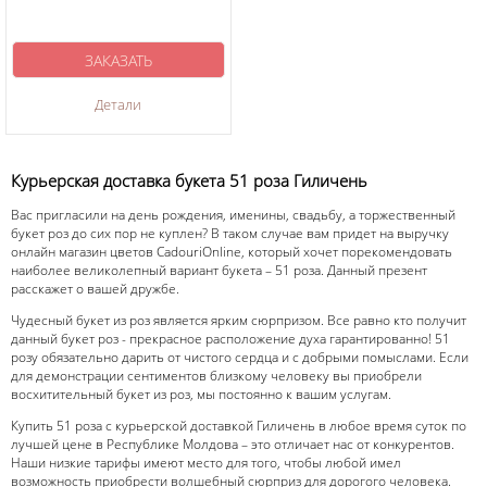
ЗАКАЗАТЬ
Детали
Курьерская доставка букета 51 роза Гиличень
Вас пригласили на день рождения, именины, свадьбу, а торжественный
букет роз до сих пор не куплен? В таком случае вам придет на выручку
онлайн магазин цветов CadouriOnline, который хочет порекомендовать
наиболее великолепный вариант букета – 51 роза. Данный презент
расскажет о вашей дружбе.
Чудесный букет из роз является ярким сюрпризом. Все равно кто получит
данный букет роз - прекрасное расположение духа гарантированно! 51
розу обязательно дарить от чистого сердца и с добрыми помыслами. Если
для демонстрации сентиментов близкому человеку вы приобрели
восхитительный букет из роз, мы постоянно к вашим услугам.
Купить 51 роза с курьерской доставкой Гиличень в любое время суток по
лучшей цене в Республике Молдова – это отличает нас от конкурентов.
Наши низкие тарифы имеют место для того, чтобы любой имел
возможность приобрести волшебный сюрприз для дорогого человека.