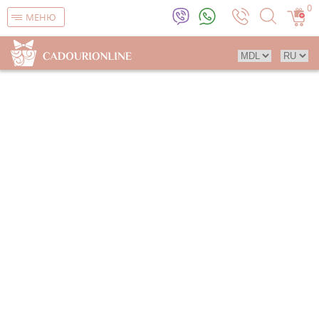
0
МЕНЮ