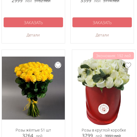
2999
3599
лей
3162
лей
лей
3774
лей
ЗАКАЗАТЬ
ЗАКАЗАТЬ
Детали
Детали
Экономия: 192 лей
Розы жёлтые 51 шт
Розы в круглой коробке
3264
3799
лей
лей
3991
лей