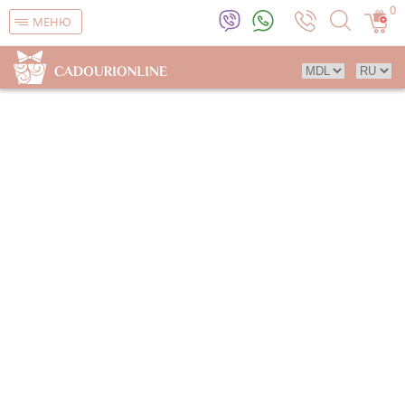
0
МЕНЮ