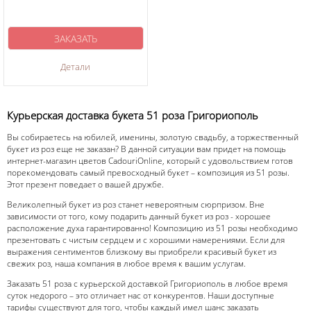
ЗАКАЗАТЬ
Детали
Курьерская доставка букета 51 роза Григориополь
Вы собираетесь на юбилей, именины, золотую свадьбу, а торжественный
букет из роз еще не заказан? В данной ситуации вам придет на помощь
интернет-магазин цветов CadouriOnline, который с удовольствием готов
порекомендовать самый превосходный букет – композиция из 51 розы.
Этот презент поведает о вашей дружбе.
Великолепный букет из роз станет невероятным сюрпризом. Вне
зависимости от того, кому подарить данный букет из роз - хорошее
расположение духа гарантированно! Композицию из 51 розы необходимо
презентовать с чистым сердцем и с хорошими намерениями. Если для
выражения сентиментов близкому вы приобрели красивый букет из
свежих роз, наша компания в любое время к вашим услугам.
Заказать 51 роза с курьерской доставкой Григориополь в любое время
суток недорого – это отличает нас от конкурентов. Наши доступные
тарифы существуют для того, чтобы каждый имел шанс заказать