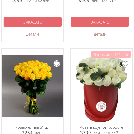
2999
3599
лей
3162
лей
лей
3774
лей
ЗАКАЗАТЬ
ЗАКАЗАТЬ
Детали
Детали
Экономия: 192 лей
Розы жёлтые 51 шт
Розы в круглой коробке
3264
3799
лей
лей
3991
лей