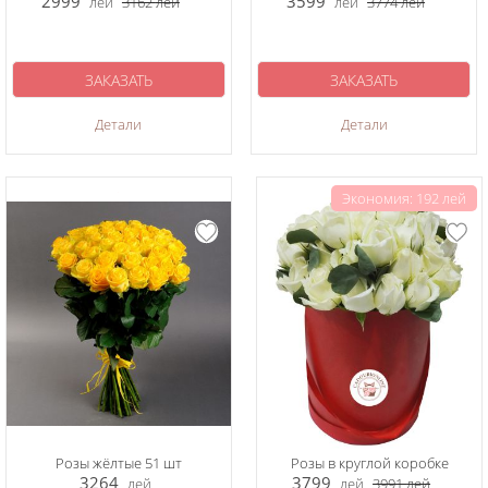
2999
3599
лей
3162
лей
лей
3774
лей
ЗАКАЗАТЬ
ЗАКАЗАТЬ
Детали
Детали
Экономия: 192 лей
Розы жёлтые 51 шт
Розы в круглой коробке
3264
3799
лей
лей
3991
лей