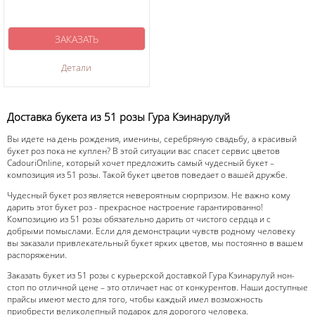
ЗАКАЗАТЬ
Детали
Доставка букета из 51 розы Гура Кэинарулуй
Вы идете на день рождения, именины, серебряную свадьбу, а красивый
букет роз пока не куплен? В этой ситуации вас спасет сервис цветов
CadouriOnline, который хочет предложить самый чудесный букет –
композиция из 51 розы. Такой букет цветов поведает о вашей дружбе.
Чудесный букет роз является невероятным сюрпризом. Не важно кому
дарить этот букет роз - прекрасное настроение гарантированно!
Композицию из 51 розы обязательно дарить от чистого сердца и с
добрыми помыслами. Если для демонстрации чувств родному человеку
вы заказали привлекательный букет ярких цветов, мы постоянно в вашем
распоряжении.
Заказать букет из 51 розы с курьерской доставкой Гура Кэинарулуй нон-
стоп по отличной цене – это отличает нас от конкурентов. Наши доступные
прайсы имеют место для того, чтобы каждый имел возможность
приобрести великолепный подарок для дорогого человека.