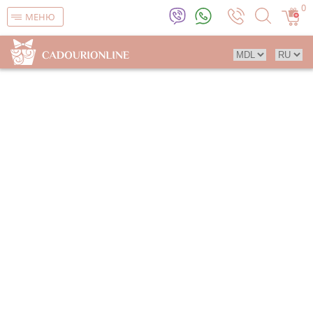
0
МЕНЮ