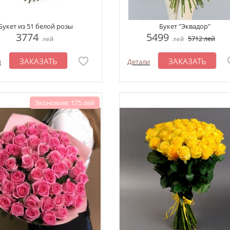
Букет из 51 белой розы
Букет "Эквадор"
3774
5499
5712
лей
лей
лей
ЗАКАЗАТЬ
ЗАКАЗАТЬ
и
Детали
Экономия: 175 лей