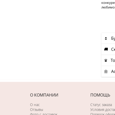
конкуре
любимог
🌷 Б
🚚 Ск
♛ То
🌼 А
О КОМПАНИИ
ПОМОЩЬ
О нас
Статус заказа
Отзывы
Условия доста
Фото c доставок
Порядок оформ