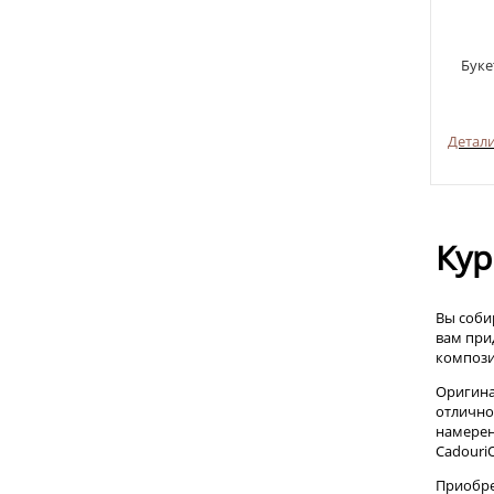
Буке
Детал
Кур
Вы соби
вам при
компози
Оригина
отлично
намерен
Cadouri
Приобре