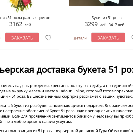
т из 51 розы разных цветов
Букет из 51 розы
3162
3299
3417
лей
лей
лей
ЗАКАЗАТЬ
ЗАКАЗАТЬ
и
Детали
ьерская доставка букета 51 ро
раетесь на день рождения, крестины, золотую свадьбу, а праздничный б
дет на выручку магазин цветов CadouriOnline, который готов пореко
ции – 51 роза. Вышеозначенный сюрприз расскажет о ваших чувствах.
льный букет из роз будет запоминающимся подарком. Вне зависимости 
е настроение обеспечено! Букет 51 роза надо преподносить в качеств
иями. Если для проявления сентиментов близкому человеку вы приобр
Online в любое время к вашим услугам.
сти композицию из 51 розы с курьерской доставкой Гура Ойтуз в любое