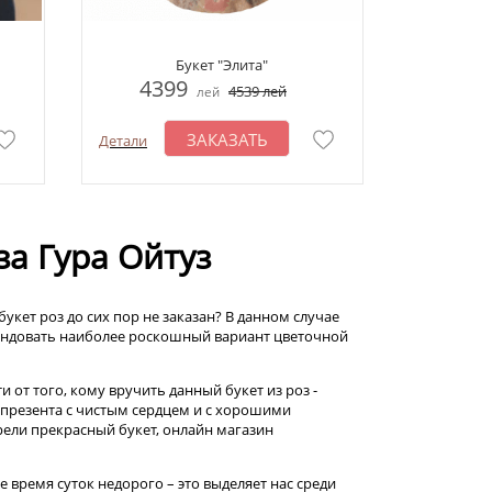
Букет "Элита"
4399
4539
лей
лей
ЗАКАЗАТЬ
Детали
за Гура Ойтуз
укет роз до сих пор не заказан? В данном случае
мендовать наиболее роскошный вариант цветочной
от того, кому вручить данный букет из роз -
е презента с чистым сердцем и с хорошими
ели прекрасный букет, онлайн магазин
 время суток недорого – это выделяет нас среди