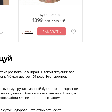
Букет "Элита"
4399
4539
лей
лей
ЗАКАЗАТЬ
Детали
эцуй
т из роз пока не выбран? В такой ситуации вас
сный букет цветов – 51 роза. Этот сюрприз
го, кому вручить данный букет роз - прекрасное
тым сердцем и с благими намерениями. Если для
тов, CadouriOnline постоянно в вашем
 суток недорого – это отличает нас от