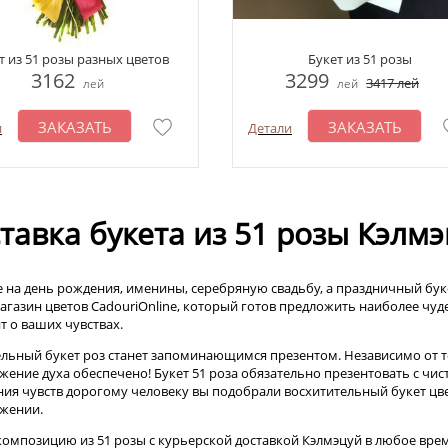
т из 51 розы разных цветов
Букет из 51 розы
3162
3299
3417
лей
лей
лей
ЗАКАЗАТЬ
ЗАКАЗАТЬ
и
Детали
тавка букета из 51 розы Кэлм
е на день рождения, именины, серебряную свадьбу, а праздничный буке
магазин цветов CadouriOnline, который готов предложить наиболее чуде
т о ваших чувствах.
льный букет роз станет запоминающимся презентом. Независимо от то
жение духа обеспечено! Букет 51 роза обязательно презентовать с чис
ия чувств дорогому человеку вы подобрали восхитительный букет цве
жении.
композицию из 51 розы с курьерской доставкой Кэлмэцуй в любое время