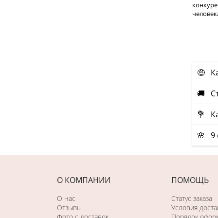
конкуре
человек
🤑 К
🚚 С
💐 Ка
🌸 9
О КОМПАНИИ
ПОМОЩЬ
О нас
Статус заказа
Отзывы
Условия доста
Фото c доставок
Порядок оформ