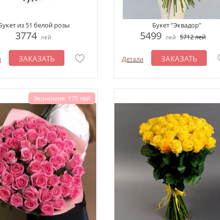
Букет из 51 белой розы
Букет "Эквадор"
3774
5499
5712
лей
лей
лей
ЗАКАЗАТЬ
ЗАКАЗАТЬ
и
Детали
Экономия: 175 лей