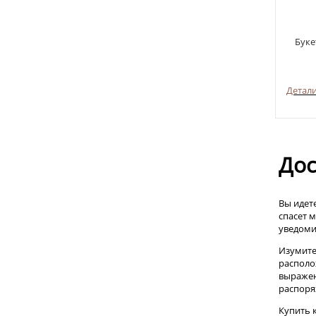
Буке
Детал
Дос
Вы идет
спасет 
уведоми
Изумите
располо
выражен
распоря
Купить 