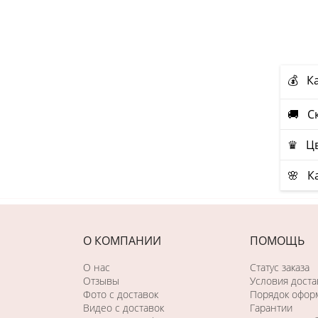
💰 К
🚚 С
♛ Цв
🌸 К
О КОМПАНИИ
ПОМОЩЬ
О нас
Статус заказа
Отзывы
Условия доста
Фото c доставок
Порядок оформ
Видео с доставок
Гарантии