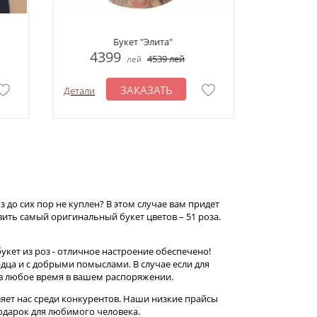
Букет "Элита"
4399
4539
лей
лей
ЗАКАЗАТЬ
Детали
з до сих пор не куплен? В этом случае вам придет
вить самый оригинальный букет цветов – 51 роза.
укет из роз - отличное настроение обеспечено!
рдца и с добрыми помыслами. В случае если для
в любое время в вашем распоряжении.
еляет нас среди конкурентов. Наши низкие прайсы
одарок для любимого человека.