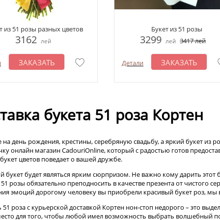
т из 51 розы разных цветов
Букет из 51 розы
3162
3299
3417
лей
лей
лей
ЗАКАЗАТЬ
ЗАКАЗАТЬ
и
Детали
тавка букета 51 роза Кортен
 на день рождения, крестины, серебряную свадьбу, а яркий букет из ро
чку онлайн магазин CadouriOnline, который с радостью готов предоста
букет цветов поведает о вашей дружбе.
й букет будет являться ярким сюрпризом. Не важно кому дарить этот б
з 51 розы обязательно преподносить в качестве презента от чистого се
ия эмоций дорогому человеку вы приобрели красивый букет роз, мы 
ь 51 роза с курьерской доставкой Кортен нон-стоп недорого – это выд
есто для того, чтобы любой имел возможность выбрать волшебный п