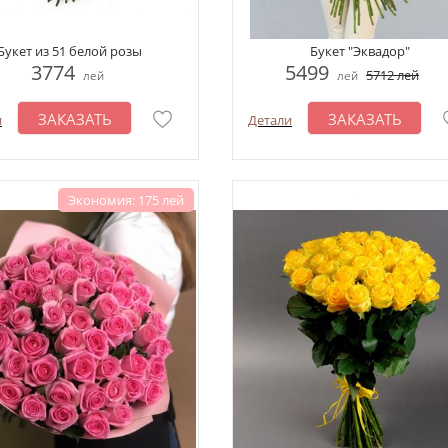
Букет из 51 белой розы
Букет "Эквадор"
3774
5499
5712
лей
лей
лей
ЗАКАЗАТЬ
ЗАКАЗАТЬ
и
Детали
Экономия: 175 лей