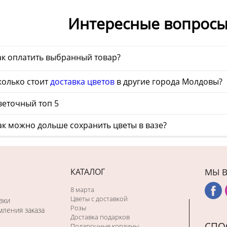
Интересные вопросы
ак оплатить выбранный товар?
колько стоит
доставка цветов
в другие города Молдовы?
еточный топ 5
ак можно дольше сохранить цветы в вазе?
КАТАЛОГ
МЫ В
8 марта
Цветы с доставкой
вки
Розы
ления заказа
Доставка подарков
СПО
Подарочные корзины