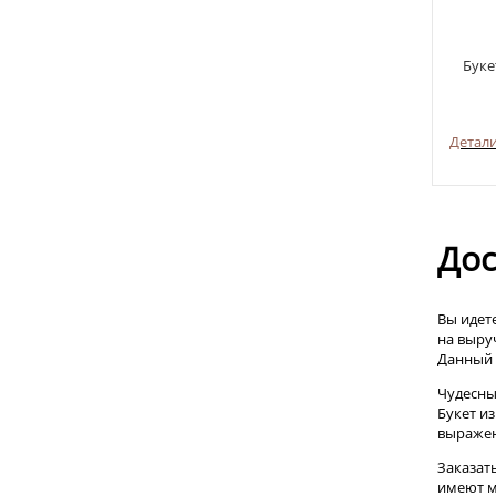
Буке
Детал
Дос
Вы идете
на выру
Данный 
Чудесны
Букет и
выражен
Заказат
имеют м