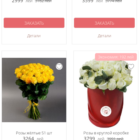
2999
3599
лей
3162
лей
лей
3774
лей
ЗАКАЗАТЬ
ЗАКАЗАТЬ
Детали
Детали
Экономия: 192 лей
Розы жёлтые 51 шт
Розы в круглой коробке
3264
3799
лей
лей
3991
лей