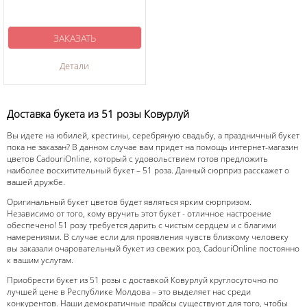
ЗАКАЗАТЬ
Детали
Доставка букета из 51 розы Ковурлуй
Вы идете на юбилей, крестины, серебряную свадьбу, а праздничный букет
пока не заказан? В данном случае вам придет на помощь интернет-магазин
цветов CadouriOnline, который с удовольствием готов предложить
наиболее восхитительный букет – 51 роза. Данный сюрприз расскажет о
вашей дружбе.
Оригинальный букет цветов будет являться ярким сюрпризом.
Независимо от того, кому вручить этот букет - отличное настроение
обеспечено! 51 розу требуется дарить с чистым сердцем и с благими
намерениями. В случае если для проявления чувств близкому человеку
вы заказали очаровательный букет из свежих роз, CadouriOnline постоянно
к вашим услугам.
Приобрести букет из 51 розы с доставкой Ковурлуй круглосуточно по
лучшей цене в Республике Молдова – это выделяет нас среди
конкурентов. Наши демократичные прайсы существуют для того, чтобы