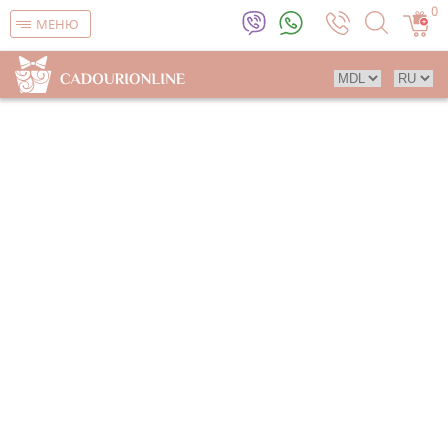
0
МЕНЮ