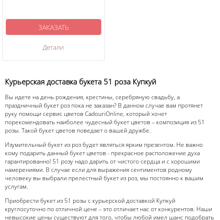
ЗАКАЗАТЬ
Детали
Курьерская доставка букета 51 роза Купкуй
Вы идете на день рождения, крестины, серебряную свадьбу, а
праздничный букет роз пока не заказан? В данном случае вам протянет
руку помощи сервис цветов CadouriOnline, который хочет
порекомендовать наиболее чудесный букет цветов – композиция из 51
розы. Такой букет цветов поведает о вашей дружбе.
Изумительный букет из роз будет являться ярким презентом. Не важно
кому подарить данный букет цветов - прекрасное расположение духа
гарантированно! 51 розу надо дарить от чистого сердца и с хорошими
намерениями. В случае если для выражения сентиментов родному
человеку вы выбрали прелестный букет из роз, мы постоянно к вашим
услугам.
Приобрести букет из 51 розы с курьерской доставкой Купкуй
круглосуточно по отличной цене – это отличает нас от конкурентов. Наши
невысокие цены существуют для того, чтобы любой имел шанс подобрать