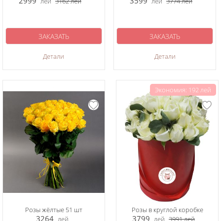
2999
3599
лей
3162
лей
лей
3774
лей
ЗАКАЗАТЬ
ЗАКАЗАТЬ
Детали
Детали
Экономия: 192 лей
Розы жёлтые 51 шт
Розы в круглой коробке
3264
3799
лей
лей
3991
лей