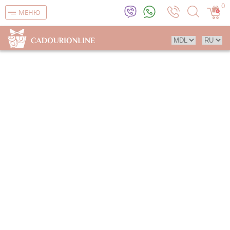
0
МЕНЮ