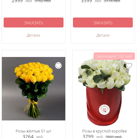
2999
3599
лей
3162
лей
лей
3774
лей
ЗАКАЗАТЬ
ЗАКАЗАТЬ
Детали
Детали
Экономия: 192 лей
Розы жёлтые 51 шт
Розы в круглой коробке
3264
3799
лей
лей
3991
лей