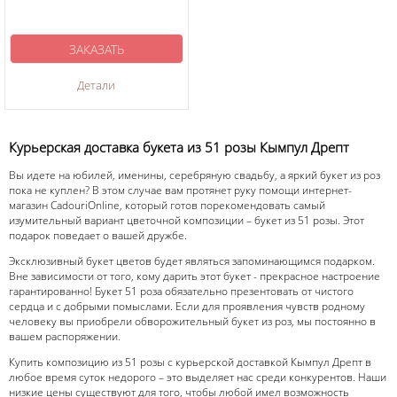
ЗАКАЗАТЬ
Детали
Курьерская доставка букета из 51 розы Кымпул Дрепт
Вы идете на юбилей, именины, серебряную свадьбу, а яркий букет из роз
пока не куплен? В этом случае вам протянет руку помощи интернет-
магазин CadouriOnline, который готов порекомендовать самый
изумительный вариант цветочной композиции – букет из 51 розы. Этот
подарок поведает о вашей дружбе.
Эксклюзивный букет цветов будет являться запоминающимся подарком.
Вне зависимости от того, кому дарить этот букет - прекрасное настроение
гарантированно! Букет 51 роза обязательно презентовать от чистого
сердца и с добрыми помыслами. Если для проявления чувств родному
человеку вы приобрели обворожительный букет из роз, мы постоянно в
вашем распоряжении.
Купить композицию из 51 розы с курьерской доставкой Кымпул Дрепт в
любое время суток недорого – это выделяет нас среди конкурентов. Наши
низкие цены существуют для того, чтобы любой имел возможность