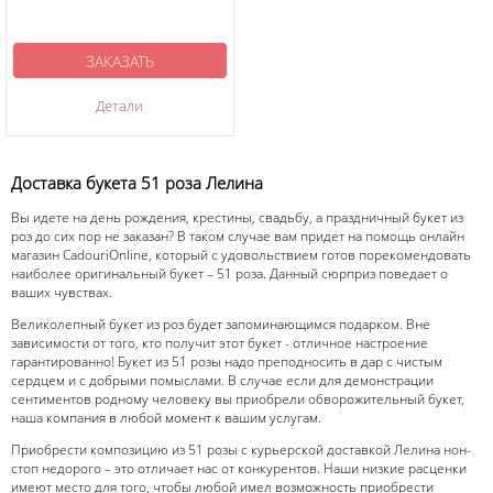
ЗАКАЗАТЬ
Детали
Доставка букета 51 роза Лелина
Вы идете на день рождения, крестины, свадьбу, а праздничный букет из
роз до сих пор не заказан? В таком случае вам придет на помощь онлайн
магазин CadouriOnline, который с удовольствием готов порекомендовать
наиболее оригинальный букет – 51 роза. Данный сюрприз поведает о
ваших чувствах.
Великолепный букет из роз будет запоминающимся подарком. Вне
зависимости от того, кто получит этот букет - отличное настроение
гарантированно! Букет из 51 розы надо преподносить в дар с чистым
сердцем и с добрыми помыслами. В случае если для демонстрации
сентиментов родному человеку вы приобрели обворожительный букет,
наша компания в любой момент к вашим услугам.
Приобрести композицию из 51 розы с курьерской доставкой Лелина нон-
стоп недорого – это отличает нас от конкурентов. Наши низкие расценки
имеют место для того, чтобы любой имел возможность приобрести