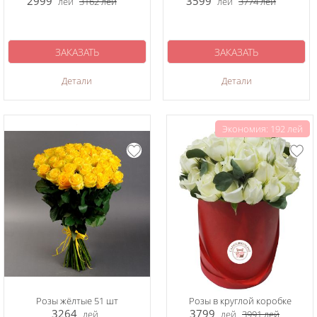
2999
3599
лей
3162
лей
лей
3774
лей
ЗАКАЗАТЬ
ЗАКАЗАТЬ
Детали
Детали
Экономия: 192 лей
Розы жёлтые 51 шт
Розы в круглой коробке
3264
3799
лей
лей
3991
лей