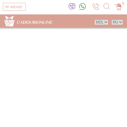
0
МЕНЮ