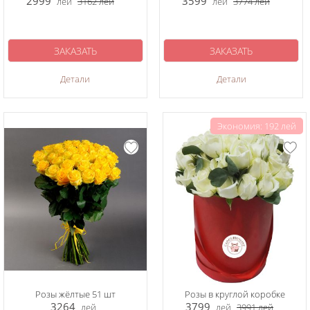
2999
3599
лей
3162
лей
лей
3774
лей
ЗАКАЗАТЬ
ЗАКАЗАТЬ
Детали
Детали
Экономия: 192 лей
Розы жёлтые 51 шт
Розы в круглой коробке
3264
3799
лей
лей
3991
лей