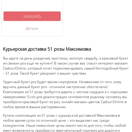
ЗАКАЗАТЬ
Детали
Курьерская доставка 51 розы Максимовка
Вы идете на день рождения, крестины, золотую свадьбу, а красивый букет
из свежих роз еще не куплен? В таком случае вас спасет интернет-магазин
CadouriOnline, который хочет порекомендовать самый бесподобный букет
– 51 роза. Такой букет уведомит о ваших чувствах.
Чудесный букет роз будет ярким сюрпризом. Независимо от того, кому
вручить данный букет роз - отличное настроение обеспечено!
Композицию из 51 розы требуется дарить с чистым сердцем и с хорошими
намерениями. Если для демонстрации сентиментов родному человеку вы
приобрели красивый букет из роз, онлайн магазин цветов CadouriOnline в
любое время в вашем распоряжении.
Купить композицию из 51 розы с курьерской доставкой Максимовка в
любое время суток по отличной цене – это выделяет нас среди
конкурентов. Наши невысокие цены имеют место для того, чтобы любой
имел возможность приобрести замечательный сюрприз для дорогого