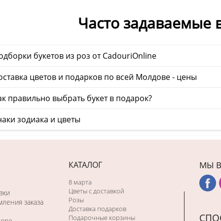
Часто задаваемые 
дборки букетов из роз от CadouriOnline
ставка цветов и подарков по всей Молдове - цены
к правильно выбрать букет в подарок?
аки зодиака и цветы
КАТАЛОГ
МЫ В
8 марта
Цветы с доставкой
вки
Розы
ления заказа
Доставка подарков
СПО
Подарочные корзины
боре