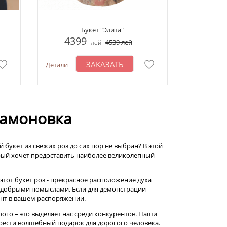
Букет "Элита"
4399
4539
лей
лей
ЗАКАЗАТЬ
Детали
рамоновка
 букет из свежих роз до сих пор не выбран? В этой
орый хочет предоставить наиболее великолепный
этот букет роз - прекрасное расположение духа
с добрыми помыслами. Если для демонстрации
нт в вашем распоряжении.
рого – это выделяет нас среди конкурентов. Наши
рести волшебный подарок для дорогого человека.