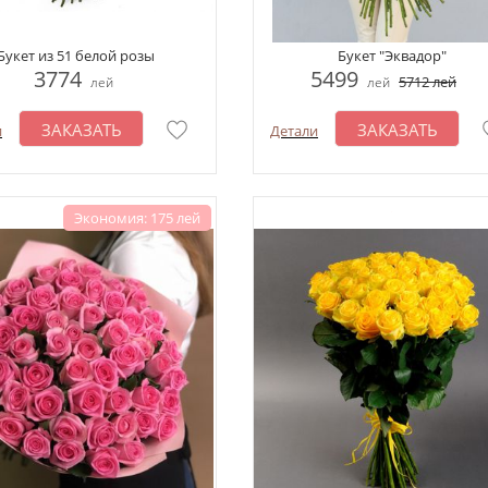
Букет из 51 белой розы
Букет "Эквадор"
3774
5499
5712
лей
лей
лей
ЗАКАЗАТЬ
ЗАКАЗАТЬ
и
Детали
Экономия: 175 лей