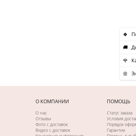
🍀 По
🚚 До
🌹 Ка
🌼 Зн
О КОМПАНИИ
ПОМОЩЬ
О нас
Статус заказа
Отзывы
Условия доста
Фото c доставок
Порядок оформ
Видео с доставок
Гарантии
Контактная информация
Помощь в вы