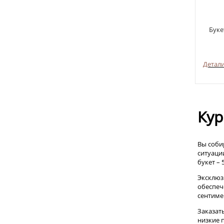
Буке
Детал
Кур
Вы соби
ситуаци
букет – 
Эксклюз
обеспеч
сентиме
Заказат
низкие 