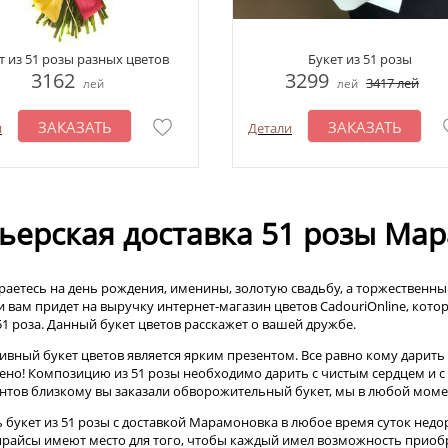
т из 51 розы разных цветов
Букет из 51 розы
3162
3299
3417
лей
лей
лей
ЗАКАЗАТЬ
ЗАКАЗАТЬ
и
Детали
ьерская доставка 51 розы Ма
раетесь на день рождения, именины, золотую свадьбу, а торжественный
и вам придет на выручку интернет-магазин цветов CadouriOnline, кот
51 роза. Данный букет цветов расскажет о вашей дружбе.
ивный букет цветов является ярким презентом. Все равно кому дарить 
ено! Композицию из 51 розы необходимо дарить с чистым сердцем и 
нтов близкому вы заказали обворожительный букет, мы в любой моме
ь букет из 51 розы с доставкой Марамоновка в любое время суток недо
прайсы имеют место для того, чтобы каждый имел возможность приоб