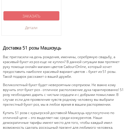
ЗАКАЗАТЬ
Детали
Доставка 51 розы Машкэуць
Вас пригласили на день рождения, именины, серебряную свадьбу, а
красивый букет из роз еще не куплен? В данной ситуации вам протянет
руку помощи онлайн магазин цветов CadouriOnline, который хочет
предоставить наиболее красивый вариант цветов – букет из 51 розы.
Такой подарок расскажет о вашей дружбе.
Великолепный букет будет невероятным сюрпризом. Не важно кому
вручить этот букет роз - отличное расположение духа гарантированно! 51
розу необходимо дарить с чистым сердцем и с добрыми помыслами. В
случае если для проявления чувств родному человеку вы выбрали
прелестный букет роз, мы в любое время в вашем распоряжении.
Купить 51 роза с курьерской доставкой Машкэуць круглосуточно по
отличной цене – это выделяет нас среди конкурентов. Наши
демократичные тарифы имеют место для того, чтобы каждый имел
возможность сделать роскошный презент для любимого человека.