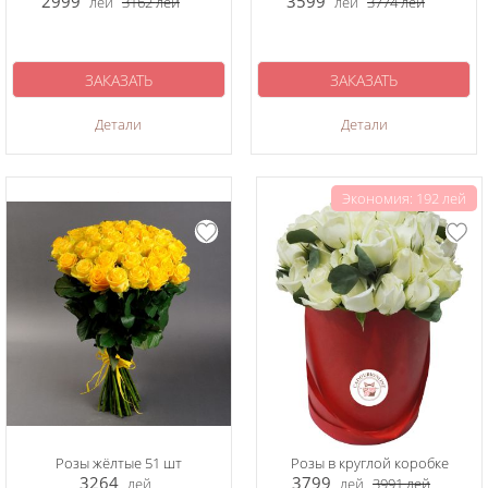
2999
3599
лей
3162
лей
лей
3774
лей
ЗАКАЗАТЬ
ЗАКАЗАТЬ
Детали
Детали
Экономия: 192 лей
Розы жёлтые 51 шт
Розы в круглой коробке
3264
3799
лей
лей
3991
лей