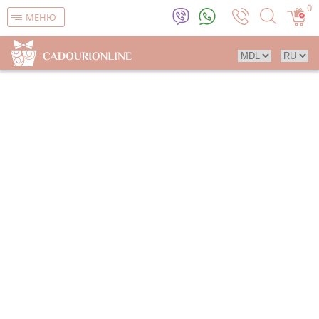
0
МЕНЮ