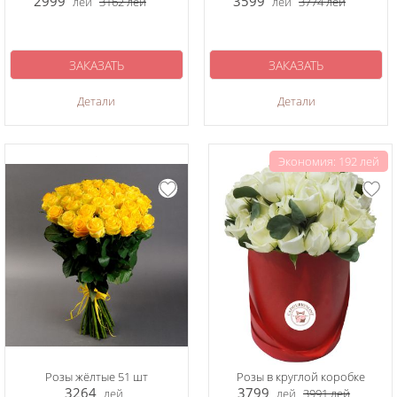
2999
3599
лей
3162
лей
лей
3774
лей
ЗАКАЗАТЬ
ЗАКАЗАТЬ
Детали
Детали
Экономия: 192 лей
Розы жёлтые 51 шт
Розы в круглой коробке
3264
3799
лей
лей
3991
лей