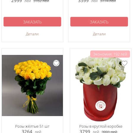
2999
3599
лей
3162
лей
лей
3774
лей
ЗАКАЗАТЬ
ЗАКАЗАТЬ
Детали
Детали
Экономия: 192 лей
Розы жёлтые 51 шт
Розы в круглой коробке
3264
3799
лей
лей
3991
лей