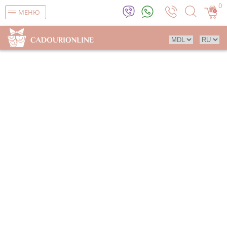
0
МЕНЮ