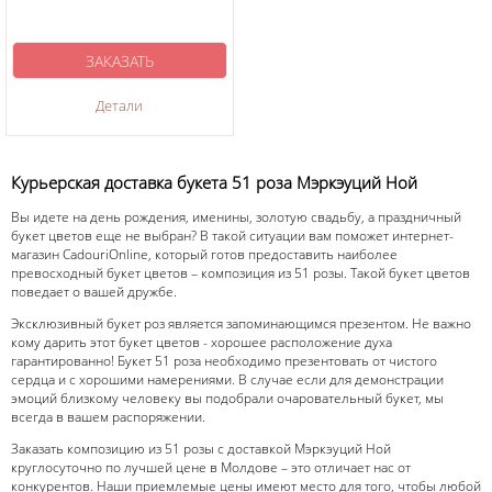
ЗАКАЗАТЬ
Детали
Курьерская доставка букета 51 роза Мэркэуций Ной
Вы идете на день рождения, именины, золотую свадьбу, а праздничный
букет цветов еще не выбран? В такой ситуации вам поможет интернет-
магазин CadouriOnline, который готов предоставить наиболее
превосходный букет цветов – композиция из 51 розы. Такой букет цветов
поведает о вашей дружбе.
Эксклюзивный букет роз является запоминающимся презентом. Не важно
кому дарить этот букет цветов - хорошее расположение духа
гарантированно! Букет 51 роза необходимо презентовать от чистого
сердца и с хорошими намерениями. В случае если для демонстрации
эмоций близкому человеку вы подобрали очаровательный букет, мы
всегда в вашем распоряжении.
Заказать композицию из 51 розы с доставкой Мэркэуций Ной
круглосуточно по лучшей цене в Молдове – это отличает нас от
конкурентов. Наши приемлемые цены имеют место для того, чтобы любой