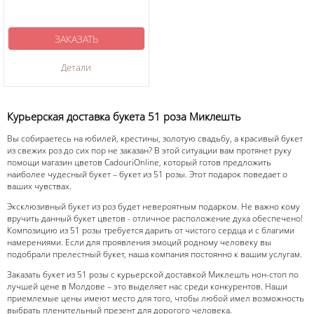
ЗАКАЗАТЬ
Детали
Курьерская доставка букета 51 роза Миклешть
Вы собираетесь на юбилей, крестины, золотую свадьбу, а красивый букет
из свежих роз до сих пор не заказан? В этой ситуации вам протянет руку
помощи магазин цветов CadouriOnline, который готов предложить
наиболее чудесный букет – букет из 51 розы. Этот подарок поведает о
ваших чувствах.
Эксклюзивный букет из роз будет невероятным подарком. Не важно кому
вручить данный букет цветов - отличное расположение духа обеспечено!
Композицию из 51 розы требуется дарить от чистого сердца и с благими
намерениями. Если для проявления эмоций родному человеку вы
подобрали прелестный букет, наша компания постоянно к вашим услугам.
Заказать букет из 51 розы с курьерской доставкой Миклешть нон-стоп по
лучшей цене в Молдове – это выделяет нас среди конкурентов. Наши
приемлемые цены имеют место для того, чтобы любой имел возможность
выбрать пленительный презент для дорогого человека.