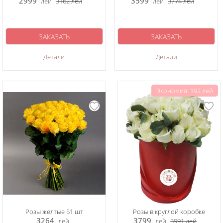
2999
3599
лей
3162
лей
лей
3774
лей
ЗАКАЗАТЬ
ЗАКАЗАТЬ
Детали
Детали
Экономия: 192 лей
Розы жёлтые 51 шт
Розы в круглой коробке
3264
3799
лей
лей
3991
лей