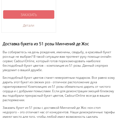
ЗАКАЗАТЬ
Детали
Доставка букета из 51 розы Минчений де Жос
Вы собираетесь на день рождения, именины, свадьбу, а красивый букет
роз еще не выбран? В такой ситуации вам протянет руку помощи онлайн
сервис CadouriOnline, который готов порекомендовать наиболее
бесподобный букет цветов – композиция из 51 розы. Данный сюрприз
уведомит о вашей дружбе.
Бесподобный букет цветов станет невероятным подарком. Все равно кому
дарить этот букет из свежих роз - отличное расположение духа
гарантированно! Композицию из 51 розы обязательно дарить от чистого
сердца и с добрыми помыслами. Если для демонстрации эмоций близкому
вы подобрали прекрасный букет цветов, CadouriOnline всегда в вашем
распоряжении.
Заказать букет из 51 розы с доставкой Минчений де Жос нон-стоп
недорого – это отличает нас от конкурентов. Наши демократичные тарифы
имеют место для того, чтобы любой имел возможность сделать