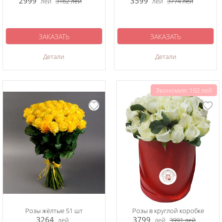
2999
3599
лей
3162
лей
лей
3774
лей
ЗАКАЗАТЬ
ЗАКАЗАТЬ
Детали
Детали
Экономия: 192 лей
Розы жёлтые 51 шт
Розы в круглой коробке
3264
3799
лей
лей
3991
лей