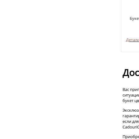
Буке
Детал
Дос
Вас при
ситуаци
букет цв
Эксклюз
гаранти
если дл
Cadouri
Приобре