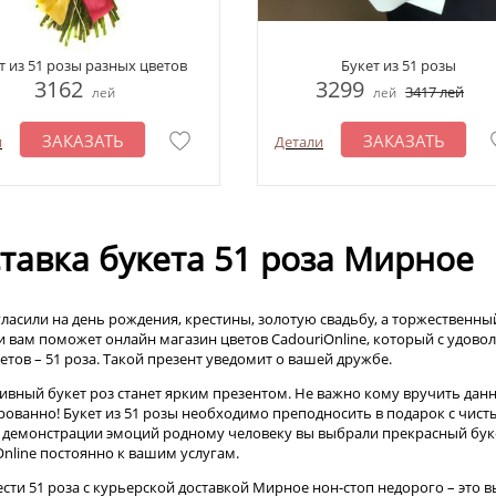
т из 51 розы разных цветов
Букет из 51 розы
3162
3299
3417
лей
лей
лей
ЗАКАЗАТЬ
ЗАКАЗАТЬ
и
Детали
тавка букета 51 роза Мирное
гласили на день рождения, крестины, золотую свадьбу, а торжественный
и вам поможет онлайн магазин цветов CadouriOnline, который с удов
етов – 51 роза. Такой презент уведомит о вашей дружбе.
ивный букет роз станет ярким презентом. Не важно кому вручить данн
рованно! Букет из 51 розы необходимо преподносить в подарок с чис
я демонстрации эмоций родному человеку вы выбрали прекрасный буке
Online постоянно к вашим услугам.
сти 51 роза с курьерской доставкой Мирное нон-стоп недорого – это 