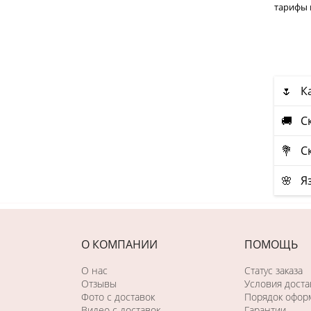
тарифы 
🌷 Ка
🚚 С
💐 Ск
🌸 Я
О КОМПАНИИ
ПОМОЩЬ
О нас
Статус заказа
Отзывы
Условия доста
Фото c доставок
Порядок оформ
Видео с доставок
Гарантии