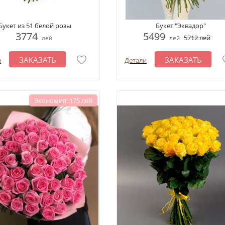
Букет из 51 белой розы
Букет "Эквадор"
3774
5499
5712
лей
лей
лей
ЗАКАЗАТЬ
ЗАКАЗАТЬ
и
Детали
Экономия: 175 лей