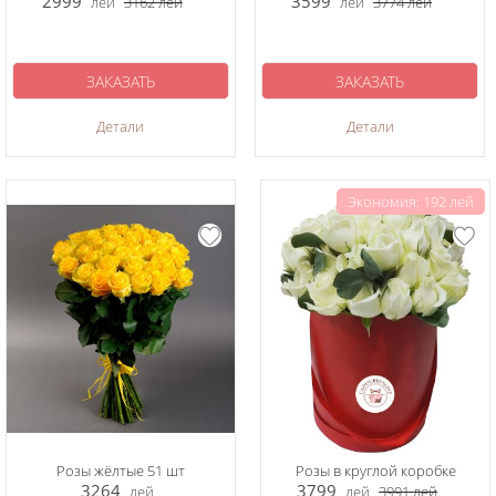
2999
3599
лей
3162
лей
лей
3774
лей
ЗАКАЗАТЬ
ЗАКАЗАТЬ
Детали
Детали
Экономия: 192 лей
Розы жёлтые 51 шт
Розы в круглой коробке
3264
3799
лей
лей
3991
лей