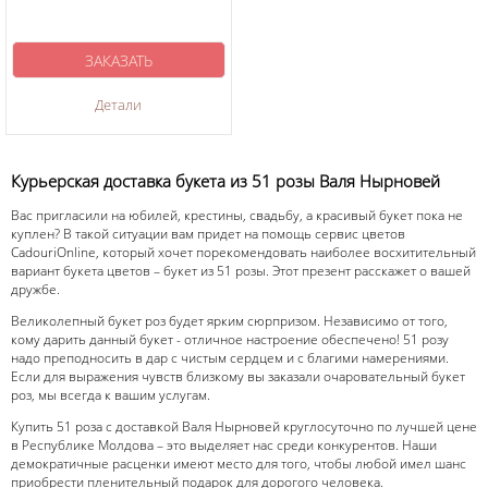
ЗАКАЗАТЬ
Детали
Курьерская доставка букета из 51 розы Валя Нырновей
Вас пригласили на юбилей, крестины, свадьбу, а красивый букет пока не
куплен? В такой ситуации вам придет на помощь сервис цветов
CadouriOnline, который хочет порекомендовать наиболее восхитительный
вариант букета цветов – букет из 51 розы. Этот презент расскажет о вашей
дружбе.
Великолепный букет роз будет ярким сюрпризом. Независимо от того,
кому дарить данный букет - отличное настроение обеспечено! 51 розу
надо преподносить в дар с чистым сердцем и с благими намерениями.
Если для выражения чувств близкому вы заказали очаровательный букет
роз, мы всегда к вашим услугам.
Купить 51 роза с доставкой Валя Нырновей круглосуточно по лучшей цене
в Республике Молдова – это выделяет нас среди конкурентов. Наши
демократичные расценки имеют место для того, чтобы любой имел шанс
приобрести пленительный подарок для дорогого человека.