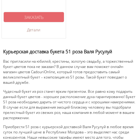
ЗАКАЗАТЬ
Детали
Курьерская доставка букета 51 роза Валя Русулуй
Вас пригласили на юбилей, крестины, золотую свадьбу, а торжественный
букет цветов пока не заказан? В данном случае вам поможет онлайн
магазин цветов CadouriOnline, который готов предоставить самый
великолепный букет – композиция из 51 розы. Такой букет поведает о
вашей дружбе.
Чудесный букет из роз станет ярким презентом. Все равно кому подарить
данный букет цветов - хорошее расположение духа гарантированно! Букет
51 роза необходимо дарить от чистого сердца и с хорошими намерениями.
В случае если для выражения эмоций близкому человеку вы подобрали
прелестный букет из свежих роз, наша компания в любой момент в вашем
распоряжении.
Приобрести 51 роза с курьерской доставкой Валя Русулуй в любое время
суток по лучшей цене в Республике Молдова – это выделяет нас среди
конкурентов. Наши невысокие тарифы имеют место для того, чтобы