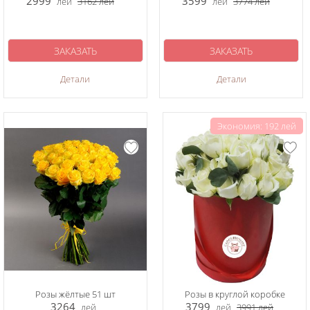
2999
3599
лей
3162
лей
лей
3774
лей
ЗАКАЗАТЬ
ЗАКАЗАТЬ
Детали
Детали
Экономия: 192 лей
Розы жёлтые 51 шт
Розы в круглой коробке
3264
3799
лей
лей
3991
лей