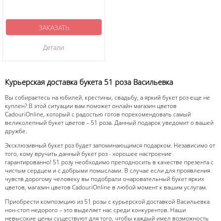
ЗАКАЗАТЬ
Детали
Курьерская доставка букета 51 роза Васильевка
Вы собираетесь на юбилей, крестины, свадьбу, а яркий букет роз еще не
куплен? В этой ситуации вам поможет онлайн магазин цветов
CadouriOnline, который с радостью готов порекомендовать самый
великолепный букет цветов – 51 роза. Данный подарок уведомит о вашей
дружбе.
Эксклюзивный букет роз будет запоминающимся подарком. Независимо от
того, кому вручить данный букет роз - хорошее настроение
гарантированно! 51 розу необходимо преподносить в качестве презента с
чистым сердцем и с добрыми помыслами. В случае если для проявления
чувств дорогому человеку вы подобрали очаровательный букет ярких
цветов, магазин цветов CadouriOnline в любой момент к вашим услугам.
Приобрести композицию из 51 розы с курьерской доставкой Васильевка
нон-стоп недорого – это выделяет нас среди конкурентов. Наши
невысокие цены существуют для того, чтобы каждый имел возможность