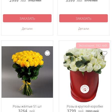
2999
3599
лей
3162
лей
лей
3774
лей
ЗАКАЗАТЬ
ЗАКАЗАТЬ
Детали
Детали
Экономия: 192 лей
Розы жёлтые 51 шт
Розы в круглой коробке
3264
3799
лей
лей
3991
лей