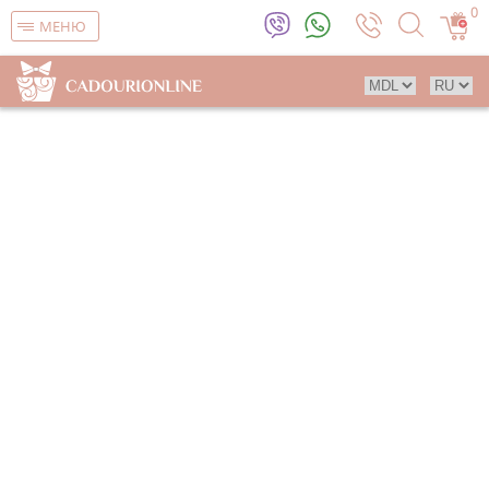
0
МЕНЮ