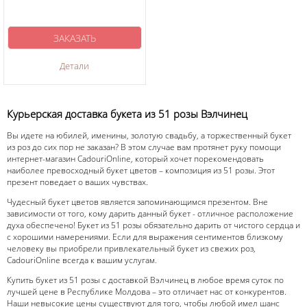
ЗАКАЗАТЬ
Детали
Курьерская доставка букета из 51 розы Вэлчинец
Вы идете на юбилей, именины, золотую свадьбу, а торжественный букет
из роз до сих пор не заказан? В этом случае вам протянет руку помощи
интернет-магазин CadouriOnline, который хочет порекомендовать
наиболее превосходный букет цветов – композиция из 51 розы. Этот
презент поведает о ваших чувствах.
Чудесный букет цветов является запоминающимся презентом. Вне
зависимости от того, кому дарить данный букет - отличное расположение
духа обеспечено! Букет из 51 розы обязательно дарить от чистого сердца и
с хорошими намерениями. Если для выражения сентиментов близкому
человеку вы приобрели привлекательный букет из свежих роз,
CadouriOnline всегда к вашим услугам.
Купить букет из 51 розы с доставкой Вэлчинец в любое время суток по
лучшей цене в Республике Молдова – это отличает нас от конкурентов.
Наши невысокие цены существуют для того, чтобы любой имел шанс