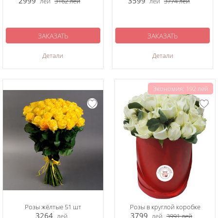
2999
3599
лей
3162
лей
лей
3774
лей
ЗАКАЗАТЬ
ЗАКАЗАТЬ
Детали
Детали
Экономия: 192 лей
Розы жёлтые 51 шт
Розы в круглой коробке
3264
3799
лей
лей
3991
лей