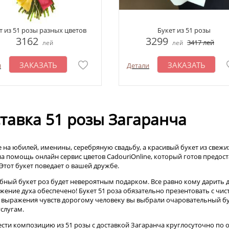
т из 51 розы разных цветов
Букет из 51 розы
3162
3299
3417
лей
лей
лей
ЗАКАЗАТЬ
ЗАКАЗАТЬ
и
Детали
тавка 51 розы Загаранча
е на юбилей, именины, серебряную свадьбу, а красивый букет из свежи
на помощь онлайн сервис цветов CadouriOnline, который готов предост
 Этот букет поведает о вашей дружбе.
бный букет роз будет невероятным подарком. Все равно кому дарить д
жение духа обеспечено! Букет 51 роза обязательно презентовать с чи
я выражения чувств дорогому человеку вы выбрали очаровательный бу
слугам.
сти композицию из 51 розы с доставкой Загаранча круглосуточно по от