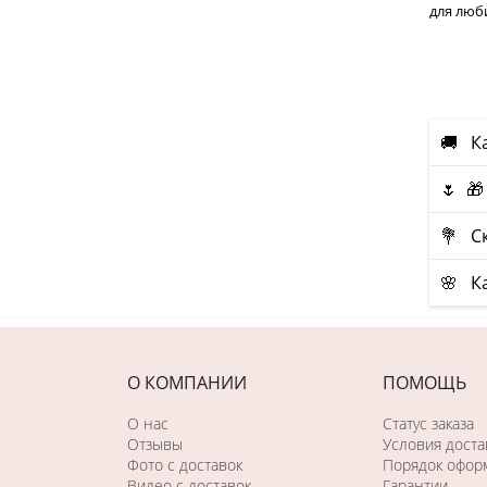
для люб
🚚 К
🌷 🎁
💐 Ск
🌸 К
О КОМПАНИИ
ПОМОЩЬ
О нас
Статус заказа
Отзывы
Условия доста
Фото c доставок
Порядок оформ
Видео с доставок
Гарантии