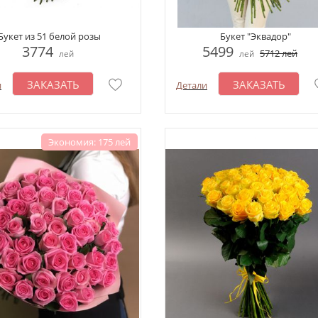
Букет из 51 белой розы
Букет "Эквадор"
3774
5499
5712
лей
лей
лей
ЗАКАЗАТЬ
ЗАКАЗАТЬ
и
Детали
Экономия: 175 лей