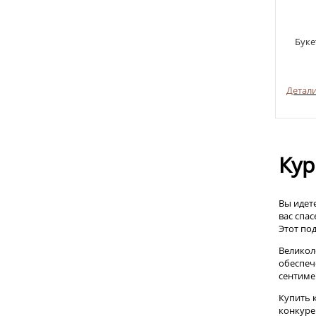
Буке
Детал
Кур
Вы идете
вас спас
Этот по
Великол
обеспеч
сентиме
Купить 
конкуре