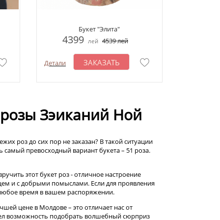
Букет "Элита"
4399
4539
лей
лей
ЗАКАЗАТЬ
Детали
1 розы Зэиканий Ной
ежих роз до сих пор не заказан? В такой ситуации
ть самый превосходный вариант букета – 51 роза.
ручить этот букет роз - отличное настроение
цем и с добрыми помыслами. Если для проявления
 любое время в вашем распоряжении.
шей цене в Молдове – это отличает нас от
мел возможность подобрать волшебный сюрприз