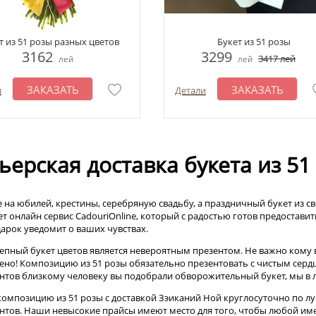
т из 51 розы разных цветов
Букет из 51 розы
3162
3299
3417
лей
лей
лей
ЗАКАЗАТЬ
ЗАКАЗАТЬ
и
Детали
ьерская доставка букета из 5
 на юбилей, крестины, серебряную свадьбу, а праздничный букет из св
ет онлайн сервис CadouriOnline, который с радостью готов предостави
дарок уведомит о ваших чувствах.
епный букет цветов является невероятным презентом. Не важно кому в
ено! Композицию из 51 розы обязательно презентовать с чистым серд
нтов близкому человеку вы подобрали обворожительный букет, мы в
композицию из 51 розы с доставкой Зэиканий Ной круглосуточно по луч
нтов. Наши невысокие прайсы имеют место для того, чтобы любой и