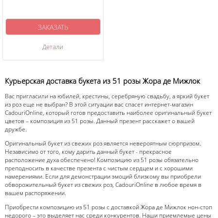
ЗАКАЗАТЬ
Детали
Курьерская доставка букета из 51 розы Жора де Мижлок
Вас пригласили на юбилей, крестины, серебряную свадьбу, а яркий букет
из роз еще не выбран? В этой ситуации вас спасет интернет-магазин
CadouriOnline, который готов предоставить наиболее оригинальный букет
цветов – композиция из 51 розы. Данный презент расскажет о вашей
дружбе.
Оригинальный букет из свежих роз является невероятным сюрпризом.
Независимо от того, кому дарить данный букет - прекрасное
расположение духа обеспечено! Композицию из 51 розы обязательно
преподносить в качестве презента с чистым сердцем и с хорошими
намерениями. Если для демонстрации эмоций близкому вы приобрели
обворожительный букет из свежих роз, CadouriOnline в любое время в
вашем распоряжении.
Приобрести композицию из 51 розы с доставкой Жора де Мижлок нон-стоп
недорого – это выделяет нас среди конкурентов. Наши приемлемые цены