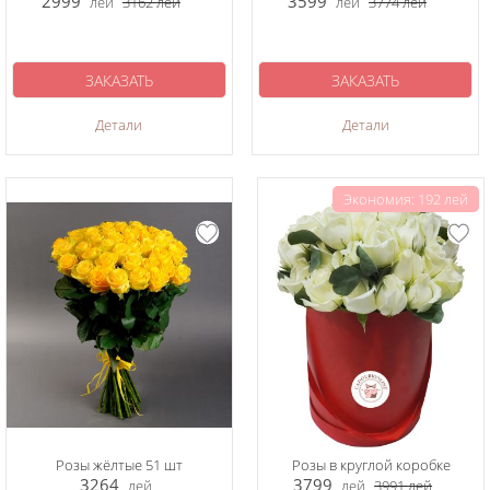
2999
3599
лей
3162
лей
лей
3774
лей
ЗАКАЗАТЬ
ЗАКАЗАТЬ
Детали
Детали
Экономия: 192 лей
Розы жёлтые 51 шт
Розы в круглой коробке
3264
3799
лей
лей
3991
лей